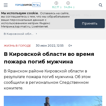
Новостной портал "Город Киров"
Поиск
Навигация сайта
82,17
94,84
Мы используем cookie.
Оставаясь на сайте,
Выборы - 2026
Все новости
Мы в Telegram
Мы в MAX
Н
вы соглашаетесь с тем, что мы обрабатываем
ваши персональные данные с
использованием метрик Яндекс
Принять
Метрика,top.mail.ru, LiveInternet.
Главная
Лента новостей
В Кировской области во время пожара погиб мужчина
ЖИЗНЬ В ГОРОДЕ
30 июн 2022, 12:55
0+
В Кировской области во время
пожара погиб мужчина
В Яранском районе Кировской области в
результате пожара погиб мужчина. Об этом
сообщили в региональном Следственном
комитете.