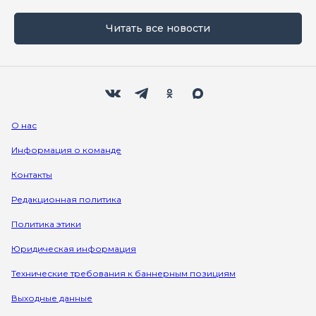
Читать все новости
Мы в социальных сетях
Вконтакте
Телеграм
Одноклассники
Max
О нас
Информация о команде
Контакты
Редакционная политика
Политика этики
Юридическая информация
Технические требования к баннерным позициям
Выходные данные