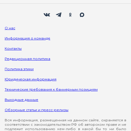
Мы в социальных сетях
Вконтакте
Телеграм
Одноклассники
Max
О нас
Информация о команде
Контакты
Редакционная политика
Политика этики
Юридическая информация
Технические требования к баннерным позициям
Выходные данные
Обзорные статьи и пресс-релизы
Вся информация, размещенная на данном сайте, охраняется в
соответствии с законодательством РФ об авторском праве и не
подлежит использованию кем-либо в какой бы то ни было