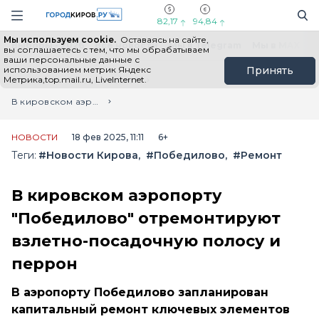
Новостной портал "Город Киров"
Поиск
Навигация сайта
82,17
94,84
Мы используем cookie.
Оставаясь на сайте,
Выборы - 2026
Все новости
Мы в Telegram
Мы в MAX
Н
вы соглашаетесь с тем, что мы обрабатываем
ваши персональные данные с
использованием метрик Яндекс
Принять
Метрика,top.mail.ru, LiveInternet.
Главная
Лента новостей
В кировском аэропорту "Победилово" отремонтируют взлетно-посадочную полосу и перрон
НОВОСТИ
18 фев 2025, 11:11
6+
Теги:
#Новости Кирова
#Победилово
#Ремонт
В кировском аэропорту
"Победилово" отремонтируют
взлетно-посадочную полосу и
перрон
В аэропорту Победилово запланирован
капитальный ремонт ключевых элементов