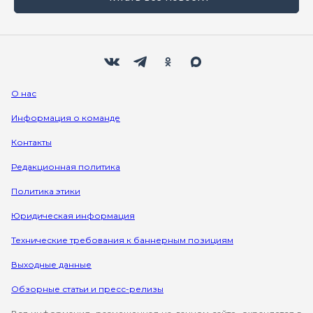
Мы в социальных сетях
Вконтакте
Телеграм
Одноклассники
Max
О нас
Информация о команде
Контакты
Редакционная политика
Политика этики
Юридическая информация
Технические требования к баннерным позициям
Выходные данные
Обзорные статьи и пресс-релизы