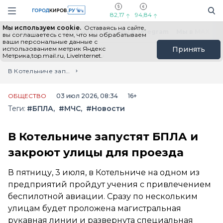
Новостной портал "Город Киров"
Поиск
Навигация сайта
82,17
94,84
Мы используем cookie.
Оставаясь на сайте,
Выборы - 2026
Все новости
Мы в Telegram
Мы в MAX
Н
вы соглашаетесь с тем, что мы обрабатываем
ваши персональные данные с
использованием метрик Яндекс
Принять
Метрика,top.mail.ru, LiveInternet.
Главная
Лента новостей
В Котельниче запустят БПЛА и закроют улицы для проезда
ОБЩЕСТВО
03 июл 2026, 08:34
16+
Теги:
#БПЛА
#МЧС
#Новости
В Котельниче запустят БПЛА и
закроют улицы для проезда
В пятницу, 3 июля, в Котельниче на одном из
предприятий пройдут учения с привлечением
беспилотной авиации. Сразу по нескольким
улицам будет проложена магистральная
рукавная линии и развернута специальная