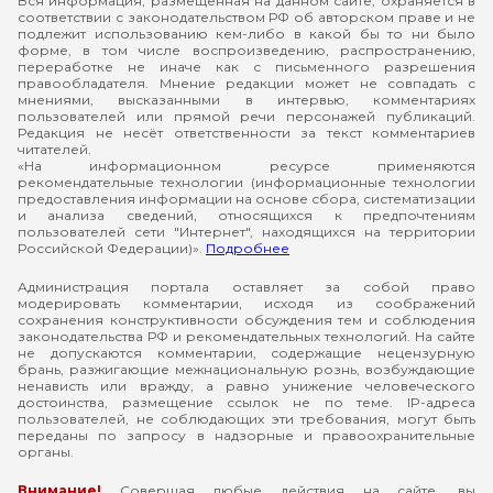
Вся информация, размещенная на данном сайте, охраняется в
соответствии с законодательством РФ об авторском праве и не
подлежит использованию кем-либо в какой бы то ни было
форме, в том числе воспроизведению, распространению,
переработке не иначе как с письменного разрешения
правообладателя. Мнение редакции может не совпадать с
мнениями, высказанными в интервью, комментариях
пользователей или прямой речи персонажей публикаций.
Редакция не несёт ответственности за текст комментариев
читателей.
«На информационном ресурсе применяются
рекомендательные технологии (информационные технологии
предоставления информации на основе сбора, систематизации
и анализа сведений, относящихся к предпочтениям
пользователей сети "Интернет", находящихся на территории
Российской Федерации)».
Подробнее
Администрация портала оставляет за собой право
модерировать комментарии, исходя из соображений
сохранения конструктивности обсуждения тем и соблюдения
законодательства РФ и рекомендательных технологий. На сайте
не допускаются комментарии, содержащие нецензурную
брань, разжигающие межнациональную рознь, возбуждающие
ненависть или вражду, а равно унижение человеческого
достоинства, размещение ссылок не по теме. IP-адреса
пользователей, не соблюдающих эти требования, могут быть
переданы по запросу в надзорные и правоохранительные
органы.
Внимание!
Совершая любые действия на сайте, вы