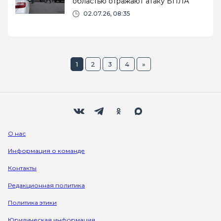
областью отражают атаку БПЛА
02.07.26, 08:35
1
2
3
4
»
Мы в социальных сетях
Вконтакте
Телеграм
Одноклассники
Max
О нас
Информация о команде
Контакты
Редакционная политика
Политика этики
Юридическая информация