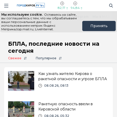
Новостной портал "Город Киров"
Поиск
Навигация сайта
82,17
94,84
Мы используем cookie.
Оставаясь на сайте,
Выборы - 2026
Все новости
Мы в Telegram
Мы в MAX
Н
вы соглашаетесь с тем, что мы обрабатываем
ваши персональные данные с
использованием метрик Яндекс
Принять
Метрика,top.mail.ru, LiveInternet.
Главная
# БПЛА
БПЛА, последние новости на
сегодня
Свежее
Популярное
Как узнать жителю Кирова о
ракетной опасности и угрозе БПЛА
08.08.26, 08:13
Ракетную опасность ввели в
Кировской области
08.08.26, 05:32