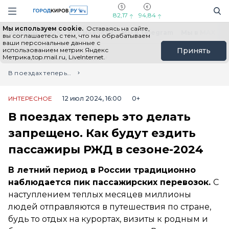
Новостной портал "Город Киров"
Поиск
Навигация сайта
82,17
94,84
Мы используем cookie.
Оставаясь на сайте,
Выборы - 2026
Все новости
Мы в Telegram
Мы в MAX
Н
вы соглашаетесь с тем, что мы обрабатываем
ваши персональные данные с
использованием метрик Яндекс
Принять
Метрика,top.mail.ru, LiveInternet.
Главная
Лента новостей
В поездах теперь это делать запрещено. Как будут ездить пассажиры РЖД в сезоне-2024
ИНТЕРЕСНОЕ
12 июл 2024, 16:00
0+
В поездах теперь это делать
запрещено. Как будут ездить
пассажиры РЖД в сезоне-2024
В летний период в России традиционно
наблюдается пик пассажирских перевозок.
С
наступлением теплых месяцев миллионы
людей отправляются в путешествия по стране,
будь то отдых на курортах, визиты к родным и