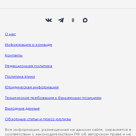
Мы в социальных сетях
Вконтакте
Телеграм
Одноклассники
Max
О нас
Информация о команде
Контакты
Редакционная политика
Политика этики
Юридическая информация
Технические требования к баннерным позициям
Выходные данные
Обзорные статьи и пресс-релизы
Вся информация, размещенная на данном сайте, охраняется в
соответствии с законодательством РФ об авторском праве и не