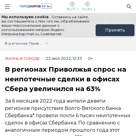
Новостной портал "Город Киров"
Поиск
Навигация сайта
82,17
94,84
Мы используем cookie.
Оставаясь на сайте,
Выборы - 2026
Все новости
Мы в Telegram
Мы в MAX
Н
вы соглашаетесь с тем, что мы обрабатываем
ваши персональные данные с
использованием метрик Яндекс
Принять
Метрика,top.mail.ru, LiveInternet.
Главная
Лента новостей
В регионах Приволжья спрос на неипотечные сделки в офисах Сбера увеличился на 63%
ЖИЗНЬ В ГОРОДЕ
22 июл 2022, 12:33
0+
В регионах Приволжья спрос на
неипотечные сделки в офисах
Сбера увеличился на 63%
За 6 месяцев 2022 года жители девяти
регионов присутствия Волго-Вятского банка
Сбербанка* провели почти 6 тысяч неипотечных
сделок в офисах Сбербанка. По сравнению с
аналогичным периодом прошлого года этот