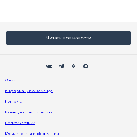
Читать все новости
Мы в социальных сетях
Вконтакте
Телеграм
Одноклассники
Max
О нас
Информация о команде
Контакты
Редакционная политика
Политика этики
Юридическая информация