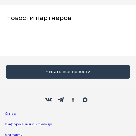
Новости партнеров
Читать все новости
Мы в социальных сетях
Вконтакте
Телеграм
Одноклассники
Max
О нас
Информация о команде
Контакты