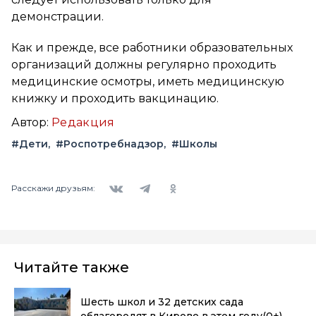
демонстрации.
Как и прежде, все работники образовательных
организаций должны регулярно проходить
медицинские осмотры, иметь медицинскую
книжку и проходить вакцинацию.
Автор:
Редакция
#Дети
#Роспотребнадзор
#Школы
Вконтакте
Telegram
Одноклассники
Расскажи друзьям:
Читайте также
Шесть школ и 32 детских сада
облагородят в Кирове в этом году
(0+)