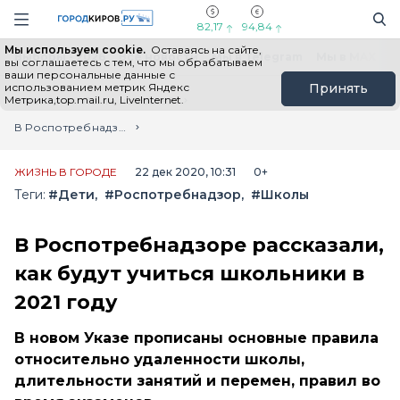
Новостной портал "Город Киров"
Поиск
Навигация сайта
82,17
94,84
Мы используем cookie.
Оставаясь на сайте,
Выборы - 2026
Все новости
Мы в Telegram
Мы в MAX
Н
вы соглашаетесь с тем, что мы обрабатываем
ваши персональные данные с
использованием метрик Яндекс
Принять
Метрика,top.mail.ru, LiveInternet.
Главная
Лента новостей
В Роспотребнадзоре рассказали, как будут учиться школьники в 2021 году
ЖИЗНЬ В ГОРОДЕ
22 дек 2020, 10:31
0+
Теги:
#Дети
#Роспотребнадзор
#Школы
В Роспотребнадзоре рассказали,
как будут учиться школьники в
2021 году
В новом Указе прописаны основные правила
относительно удаленности школы,
длительности занятий и перемен, правил во