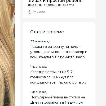
яйцах и простой рецепт
#Еда
#Лайфхак
#Рецепты
летнего салата с ним
17 июля
Статьи по теме:
33 мин назад
1 стакан в раковину на ночь —
утром даже многолетний засор и
вонь канули в Лету: чисто, как в
пятизвездочном отеле
1 час назад
Квартира остынет на 5–7
градусов за 10 минут без
кондиционера: 1 трюк с фольгой
и вентилятором - спасает в 30-
1 час назад
градусную жару
Популярный певец выступил на
Дне микрорайона в Радужном