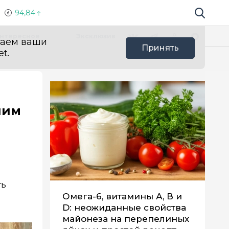
94,84
Поиск по 
Мы в социальных сетях
Вконтакте
Телеграм
Одноклассники
Max
нтересное
Эксклюзив
ваем ваши
Принять
t.
чим
ть
Омега-6, витамины А, В и
D: неожиданные свойства
майонеза на перепелиных