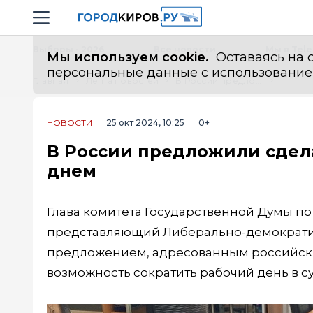
Новостной портал "Город Киров"
Навигация сайта
Выборы - 2026
Все новости
Мы в Tel
Мы используем cookie.
Оставаясь на с
персональные данные с использованием м
Главная
Лента новостей
В России предложили сделать 2 ноября сокращенным рабочим днем
НОВОСТИ
25 окт 2024, 10:25
0+
В России предложили сдел
днем
Глава комитета Государственной Думы по
представляющий Либерально-демократич
предложением, адресованным российски
возможность сократить рабочий день в су