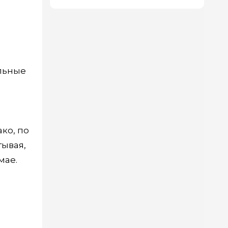
ельные
ко, по
тывая,
мае.