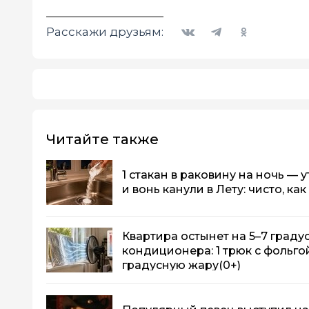
Вконтакте
Telegram
Одноклассники
Расскажи друзьям:
Читайте также
1 стакан в раковину на ночь —
и вонь канули в Лету: чисто, ка
Квартира остынет на 5–7 градус
кондиционера: 1 трюк с фольгой
градусную жару
(0+)