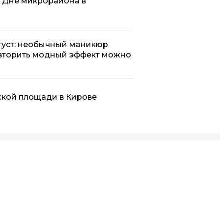
а Дне микрорайона в
вгуст: необычный маникюр
овторить модный эффект можно
ской площади в Кирове