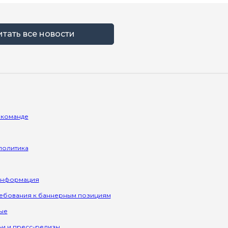
итать все новости
 команде
политика
информация
ребования к баннерным позициям
ые
ьи и пресс-релизы