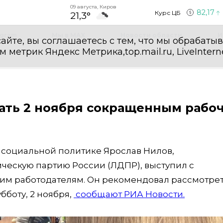
09 августа, Киров
82,17
Курс ЦБ
21,3°
egram
Мы в MAX
Новости области
И
айте, вы соглашаетесь с тем, что мы обрабаты
етрик Яндекс Метрика,top.mail.ru, LiveInterne
ать 2 ноября сокращенным рабо
 социальной политике Ярослав Нилов,
ескую партию России (ЛДПР), выступил с
м работодателям. Он рекомендовал рассмотре
бботу, 2 ноября,
сообщают РИА Новости.