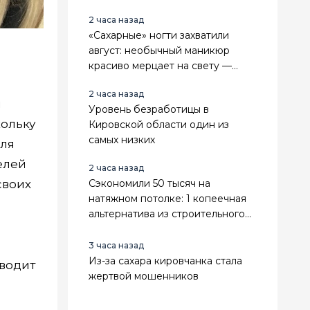
2 часа назад
«Сахарные» ногти захватили
август: необычный маникюр
красиво мерцает на свету —
повторить модный эффект
2 часа назад
можно даже дома
я
Уровень безработицы в
ольку
Кировской области один из
самых низких
для
елей
2 часа назад
своих
Сэкономили 50 тысяч на
натяжном потолке: 1 копеечная
альтернатива из строительного
магазина - выглядит в 3 раза
дороже
3 часа назад
Из-за сахара кировчанка стала
иводит
жертвой мошенников