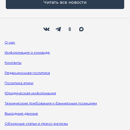
Читать все новости
Мы в социальных сетях
Вконтакте
Телеграм
Одноклассники
Max
О нас
Информация о команде
Контакты
Редакционная политика
Политика этики
Юридическая информация
Технические требования к баннерным позициям
Выходные данные
Обзорные статьи и пресс-релизы