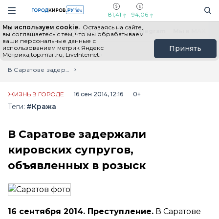
Новостной портал "Город Киров"
Поиск
Навигация сайта
81,41
94,06
Мы используем cookie.
Оставаясь на сайте,
Выборы - 2026
Все новости
Мы в Telegram
Мы в MAX
Н
вы соглашаетесь с тем, что мы обрабатываем
ваши персональные данные с
использованием метрик Яндекс
Принять
Метрика,top.mail.ru, LiveInternet.
Главная
Лента новостей
В Саратове задержали кировских супругов, объявленных в розыск
ЖИЗНЬ В ГОРОДЕ
16 сен 2014, 12:16
0+
Теги:
#Кража
В Саратове задержали
кировских супругов,
объявленных в розыск
16 сентября 2014. Преступление.
В Саратове