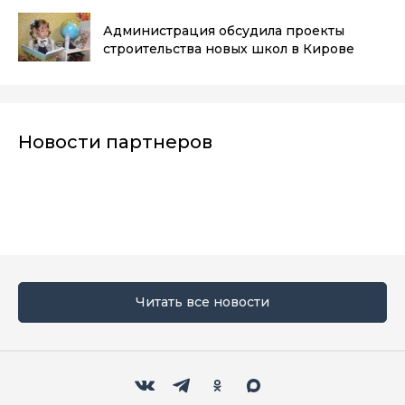
Администрация обсудила проекты
строительства новых школ в Кирове
Новости партнеров
Читать все новости
Мы в социальных сетях
Вконтакте
Телеграм
Одноклассники
Max