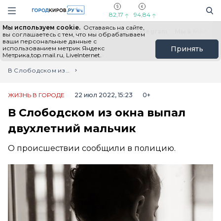
Новостной портал "Город Киров"
Поиск
Навигация сайта
82,17
94,84
Мы используем cookie.
Оставаясь на сайте,
Выборы - 2026
Все новости
Мы в Telegram
Мы в MAX
Н
вы соглашаетесь с тем, что мы обрабатываем
ваши персональные данные с
использованием метрик Яндекс
Принять
Метрика,top.mail.ru, LiveInternet.
Главная
Лента новостей
В Слободском из окна выпал двухлетний мальчик
ЖИЗНЬ В ГОРОДЕ
22 июл 2022, 15:23
0+
В Слободском из окна выпал
двухлетний мальчик
О происшествии сообщили в полицию.