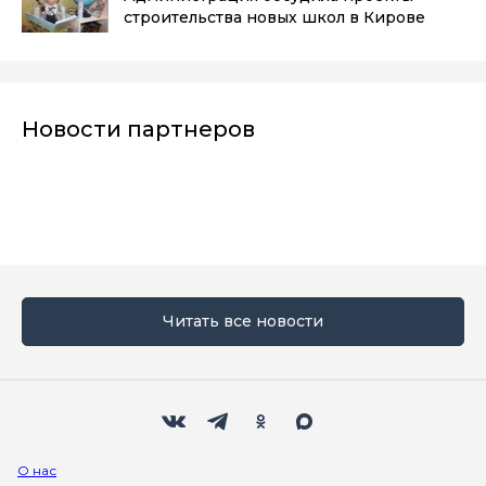
строительства новых школ в Кирове
Новости партнеров
Читать все новости
Мы в социальных сетях
Вконтакте
Телеграм
Одноклассники
Max
О нас