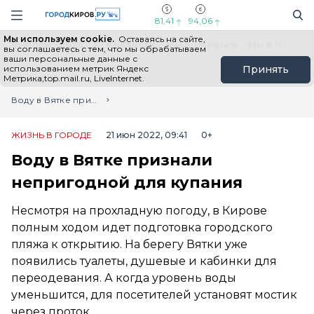
Новостной портал "Город Киров"
Поиск
Навигация сайта
81,41
94,06
Мы используем cookie.
Оставаясь на сайте,
Выборы - 2026
Все новости
Мы в Telegram
Мы в MAX
Н
вы соглашаетесь с тем, что мы обрабатываем
ваши персональные данные с
использованием метрик Яндекс
Принять
Метрика,top.mail.ru, LiveInternet.
Главная
Лента новостей
Воду в Вятке признали непригодной для купания
ЖИЗНЬ В ГОРОДЕ
21 июн 2022, 09:41
0+
Воду в Вятке признали
непригодной для купания
Несмотря на прохладную погоду, в Кирове
полным ходом идет подготовка городского
пляжа к открытию. На берегу Вятки уже
появились туалеты, душевые и кабинки для
переодевания. А когда уровень воды
уменьшится, для посетителей установят мостик
через проток.