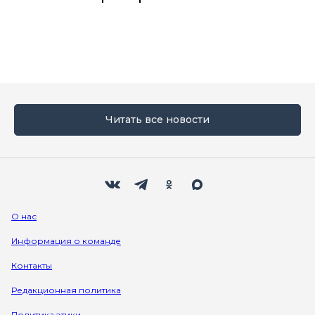
Читать все новости
Мы в социальных сетях
Вконтакте
Телеграм
Одноклассники
Max
О нас
Информация о команде
Контакты
Редакционная политика
Политика этики