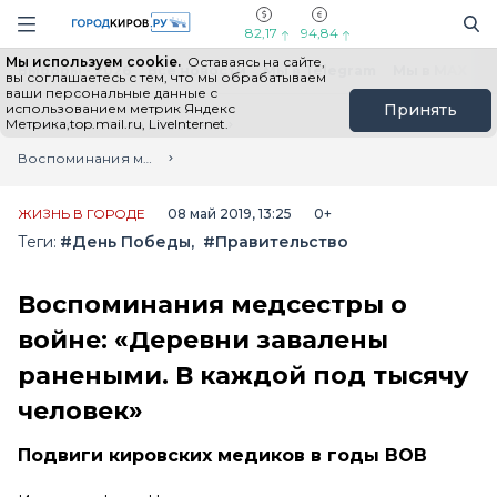
Новостной портал "Город Киров"
Поиск
Навигация сайта
82,17
94,84
Мы используем cookie.
Оставаясь на сайте,
Выборы - 2026
Все новости
Мы в Telegram
Мы в MAX
Н
вы соглашаетесь с тем, что мы обрабатываем
ваши персональные данные с
использованием метрик Яндекс
Принять
Метрика,top.mail.ru, LiveInternet.
Главная
Лента новостей
Воспоминания медсестры о войне: «Деревни завалены ранеными. В каждой под тысячу человек»
ЖИЗНЬ В ГОРОДЕ
08 май 2019, 13:25
0+
Теги:
#День Победы
#Правительство
Воспоминания медсестры о
войне: «Деревни завалены
ранеными. В каждой под тысячу
человек»
Подвиги кировских медиков в годы ВОВ