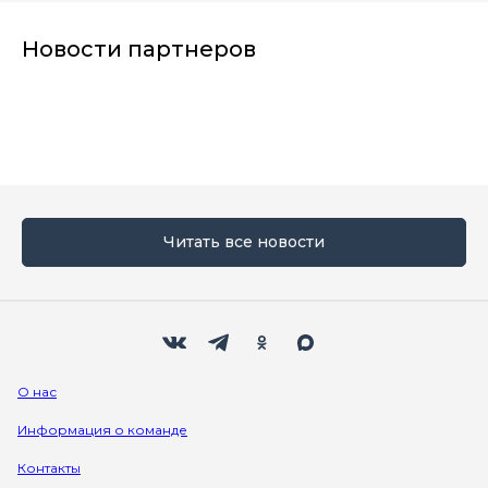
Новости партнеров
Читать все новости
Мы в социальных сетях
Вконтакте
Телеграм
Одноклассники
Max
О нас
Информация о команде
Контакты