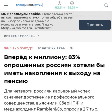
Новостной портал "Город Киров"
Поиск
Навигация сайта
82,61
95,29
Мы используем cookie.
Оставаясь на сайте,
Выборы - 2026
Все новости
Мы в Telegram
Мы в MAX
Н
вы соглашаетесь с тем, что мы обрабатываем
ваши персональные данные с
использованием метрик Яндекс
Принять
Метрика,top.mail.ru, LiveInternet.
Главная
Лента новостей
Вперёд к миллиону: 83% опрошенных россиян хотели бы иметь накопления к выходу на пенсию
ЖИЗНЬ В ГОРОДЕ
12 авг 2022, 13:44
0+
Вперёд к миллиону: 83%
опрошенных россиян хотели бы
иметь накопления к выходу на
пенсию
Для четверти россиян карьерный успех
означает достижение профессионального
совершенства, выяснили СберНПФ и
медиахолдинг Rambler&Co, опросив 2,7 тыс.