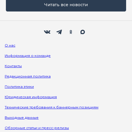
Читать все новости
Мы в социальных сетях
Вконтакте
Телеграм
Одноклассники
Max
О нас
Информация о команде
Контакты
Редакционная политика
Политика этики
Юридическая информация
Технические требования к баннерным позициям
Выходные данные
Обзорные статьи и пресс-релизы