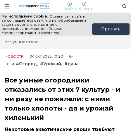
Новостной портал "Город Киров"
Поиск
Навигация сайта
82,17
94,84
Мы используем cookie.
Оставаясь на сайте,
Выборы - 2026
Все новости
Мы в Telegram
Мы в MAX
Н
вы соглашаетесь с тем, что мы обрабатываем
ваши персональные данные с
использованием метрик Яндекс
Принять
Метрика,top.mail.ru, LiveInternet.
Главная
Лента новостей
Все умные огородники отказались от этих 7 культур - и ни разу не пожалели: с ними только хлопоты - да и урожай хиленький
НОВОСТИ
04 окт 2025, 10:20
6+
Теги:
#Огород
#Урожай
#дача
Все умные огородники
отказались от этих 7 культур - и
ни разу не пожалели: с ними
только хлопоты - да и урожай
хиленький
Некоторые экзотические овощи требуют