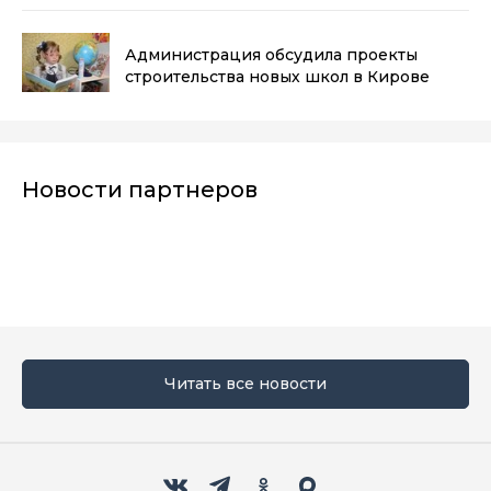
Администрация обсудила проекты
строительства новых школ в Кирове
Новости партнеров
Читать все новости
Мы в социальных сетях
Вконтакте
Телеграм
Одноклассники
Max