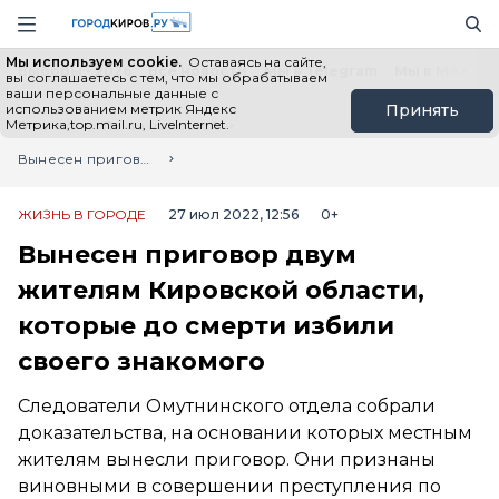
Новостной портал "Город Киров"
Поиск
Навигация сайта
Мы используем cookie.
Оставаясь на сайте,
Выборы - 2026
Все новости
Мы в Telegram
Мы в MAX
Н
вы соглашаетесь с тем, что мы обрабатываем
ваши персональные данные с
использованием метрик Яндекс
Принять
Метрика,top.mail.ru, LiveInternet.
Главная
Лента новостей
Вынесен приговор двум жителям Кировской области, которые до смерти избили своего знакомого
ЖИЗНЬ В ГОРОДЕ
27 июл 2022, 12:56
0+
Вынесен приговор двум
жителям Кировской области,
которые до смерти избили
своего знакомого
Следователи Омутнинского отдела собрали
доказательства, на основании которых местным
жителям вынесли приговор. Они признаны
виновными в совершении преступления по