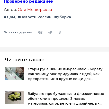
Проверено редакцией
Автор:
Оля Мещерская
#Дом
#Новости России
#Уборка
Вконтакте
Telegram
Одноклассники
Расскажи друзьям:
Читайте также
Стары рубашки не выбрасываю - берегу
как зеницу ока: придумала 7 идей, как
превратить их в крутые вещи для
дома
(0+)
Забудьте про бумажные и флизелиновые
обои - они в прошлом: 3 новых
материала, которые клеят дизайнеры -
стены не пузырятся и не выцветают
(0+)