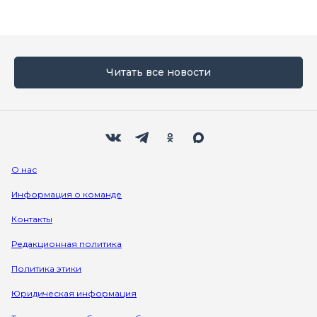
Читать все новости
Мы в социальных сетях
Вконтакте
Телеграм
Одноклассники
Max
О нас
Информация о команде
Контакты
Редакционная политика
Политика этики
Юридическая информация