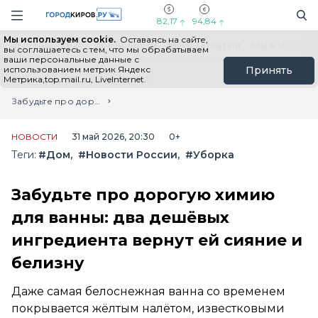
Новостной портал "Город Киров"
Поиск
Навигация сайта
82,17
94,84
Мы используем cookie.
Оставаясь на сайте,
Выборы - 2026
Все новости
Мы в Telegram
Мы в MAX
Н
вы соглашаетесь с тем, что мы обрабатываем
ваши персональные данные с
использованием метрик Яндекс
Принять
Метрика,top.mail.ru, LiveInternet.
Главная
Лента новостей
Забудьте про дорогую химию для ванны: два дешёвых ингредиента вернут ей сияние и белизну
НОВОСТИ
31 май 2026, 20:30
0+
Теги:
#Дом
#Новости России
#Уборка
Забудьте про дорогую химию
для ванны: два дешёвых
ингредиента вернут ей сияние и
белизну
Даже самая белоснежная ванна со временем
покрывается жёлтым налётом, известковыми