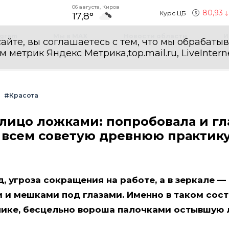
06 августа, Киров
80,93
Курс ЦБ
17,8°
egram
Мы в MAX
Новости области
И
айте, вы соглашаетесь с тем, что мы обрабаты
етрик Яндекс Метрика,top.mail.ru, LiveInterne
#Красота
лицо ложками: попробовала и гл
ь всем советую древнюю практик
, угроза сокращения на работе, а в зеркале —
 и мешками под глазами. Именно в таком сос
чике, бесцельно вороша палочками остывшую 