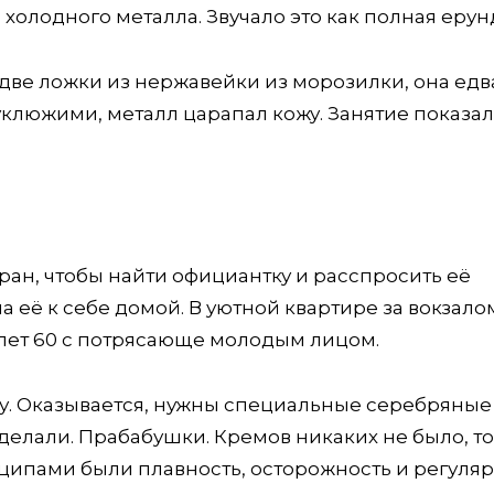
лодного металла. Звучало это как полная ерун
две ложки из нержавейки из морозилки, она едв
уклюжими, металл царапал кожу. Занятие показа
ран, чтобы найти официантку и расспросить её
ла её к себе домой. В уютной квартире за вокзал
лет 60 с потрясающе молодым лицом.
у. Оказывается, нужны специальные серебряные
 делали. Прабабушки. Кремов никаких не было, т
ципами были плавность, осторожность и регуляр