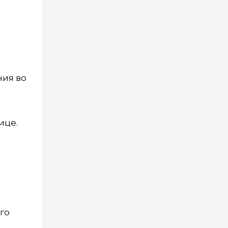
ния во
ице.
го