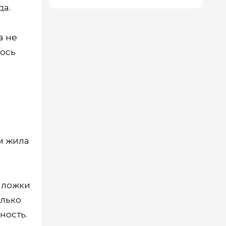
да.
а не
лось
ом жила
 ложки
олько
ность.