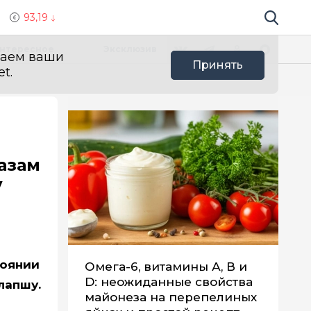
93,19
Поиск по 
Мы в социальных сетях
Вконтакте
Телеграм
Одноклассники
Max
нтересное
Эксклюзив
ваем ваши
Принять
t.
азам
у
тоянии
Омега-6, витамины А, В и
D: неожиданные свойства
лапшу.
майонеза на перепелиных