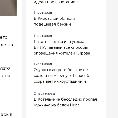
идеальное сочетание с
гортензией, хостами и злаками
1 час назад
В Кировской области
подешевел бензин
1 час назад
его
Ракетная атака или угроза
ело на
БПЛА: назвали все способы
оповещения жителей Кирова
1 час назад
будто
Огурцы в августе больше не
ался
солю и не мариную: 1 способ
сохраняет их хрустящими и
сочными до самого Нового года
2 часа назад
В Котельниче бесследно пропал
мужчина на белой Ниве
ась в