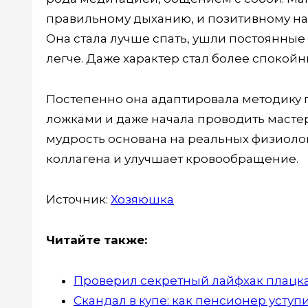
правильному дыханию, и позитивному нас
Она стала лучше спать, ушли постоянные
легче. Даже характер стал более споко
Постепенно она адаптировала методику 
ложками и даже начала проводить мастер
мудрость основана на реальных физиолог
коллагена и улучшает кровообращение.
Источник:
Хозяюшка
Читайте также:
Проверил секретный лайфхак плацкар
Скандал в купе: как пенсионер уступ