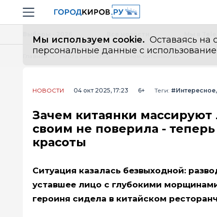
Новостной портал "Город Киров"
Навигация сайта
Выборы - 2026
Все новости
Мы в Tel
Мы используем cookie.
Оставаясь на с
персональные данные с использованием м
Главная
Лента новостей
Зачем китаянки массируют лицо ложками: попробовала и глазам своим не поверила - теперь всем советую древнюю практику красоты
НОВОСТИ
04 окт 2025, 17:23
6+
Теги:
#Интересное
Зачем китаянки массируют 
своим не поверила - тепер
красоты
Ситуация казалась безвыходной: развод
уставшее лицо с глубокими морщинами
героиня сидела в китайском ресторан