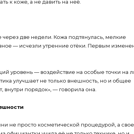
 к коже, а не давить на неё.
е через две недели. Кожа подтянулась, мелкие
вное — исчезли утренние отёки. Первым измене
ий уровень — воздействие на особые точки на л
тика улучшает не только внешность, но и общее
, внутри порядок», — говорила она.
нешности
ини не просто косметической процедурой, а свое
а официантки учила её не только технике, но и