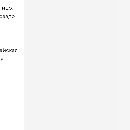
лицо.
ораздо
тайская
ку