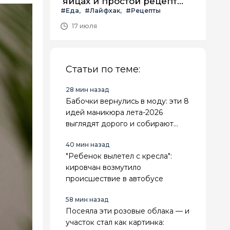
яйцах и простой рецепт
#Еда
#Лайфхак
#Рецепты
летнего салата с ним
17 июля
Статьи по теме:
28 мин назад
Бабочки вернулись в моду: эти 8
идей маникюра лета-2026
выглядят дорого и собирают
больше всего комплиментов
40 мин назад
"Ребенок вылетел с кресла":
кировчан возмутило
происшествие в автобусе
58 мин назад
Посеяла эти розовые облака — и
участок стал как картинка: