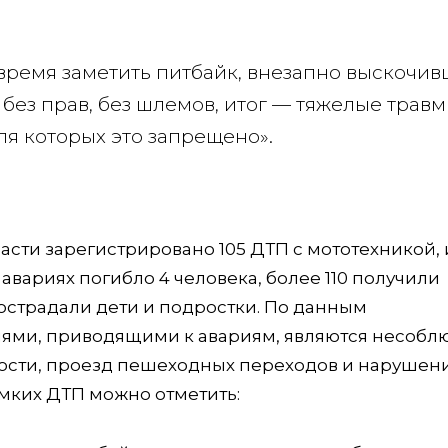
овремя заметить питбайк, внезапно выскочи
 без прав, без шлемов, итог — тяжелые травмы
ля которых это запрещено».
асти зарегистрировано 105 ДТП с мототехникой, 
авариях погибло 4 человека, более 110 получили
острадали дети и подростки. По данным
ями, приводящими к авариям, являются несоб
ости, проезд пешеходных переходов и нарушен
мких ДТП можно отметить: