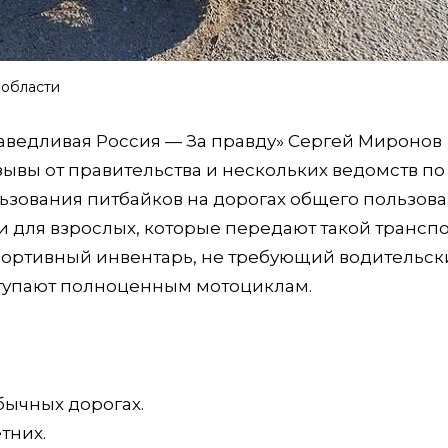
 области
раведливая Россия — За правду» Сергей Миронов
ывы от правительства и нескольких ведомств по
зования питбайков на дорогах общего пользова
 для взрослых, которые передают такой трансп
спортивный инвентарь, не требующий водительск
уступают полноценным мотоциклам.
бычных дорогах.
тних.