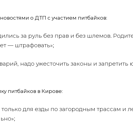
новостями о ДТП с участием питбайков:
дились за руль без прав и без шлемов. Родит
нет — штрафовать»;
варий, надо ужесточить законы и запретить
пку питбайков в Кирове:
о только для езды по загородным трассам и ле
льно»;