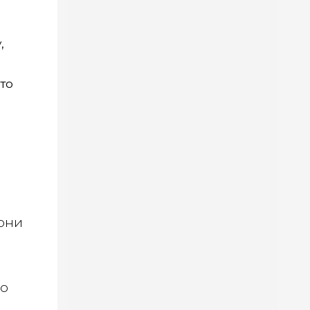
,
то
 они
по