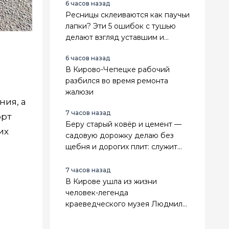
6 часов назад
Ресницы склеиваются как паучьи
лапки? Эти 5 ошибок с тушью
делают взгляд уставшим и
визуально прибавляют возраст
6 часов назад
В Кирово-Чепецке рабочий
разбился во время ремонта
жалюзи
ния, а
7 часов назад
орт
Беру старый ковёр и цемент —
их
садовую дорожку делаю без
щебня и дорогих плит: служит
прочно, а расходы почти
нулевые
7 часов назад
В Кирове ушла из жизни
человек-легенда
краеведческого музея Людмила
Сенникова