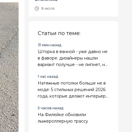
8 июля
Статьи по теме:
31 мин назад
Шторка в ванной - уже давно не
в фаворе: дизайнеры нашли
вариант получше - не липнет, не
воняет и выглядит стильно
1 час назад
Натяжные потолки больше не в
моде: 5 стильных решений 2026
года, которые делают интерьер
дороже и современнее
5 часов назад
На Филейке обновили
лыжероллерную трассу