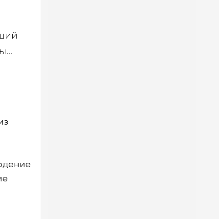
вший
...
из
людение
ие