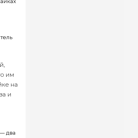
байках
итель
й,
то им
йке на
ва и
 — два