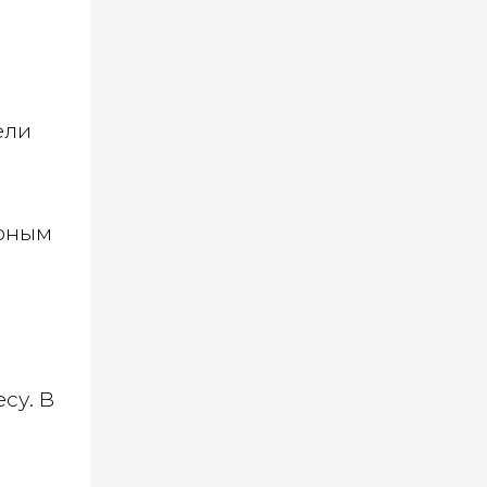
ели
 юным
су. В