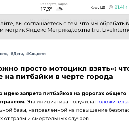
07 августа, Киров
81,41
Курс ЦБ
17,3°
egram
Мы в MAX
Новости области
И
айте, вы соглашаетесь с тем, что мы обрабаты
етрик Яндекс Метрика,top.mail.ru, LiveInterne
ость
#Дети
#Соцсети
ожно просто мотоцикл взять»: чт
 на питбайки в черте города
 идею запрета питбайков на дорогах общего
нтрансом.
Эта инициатива получила
положитель
льной базы, направленной на повышение безопа
 от травм и смертельных случаев.