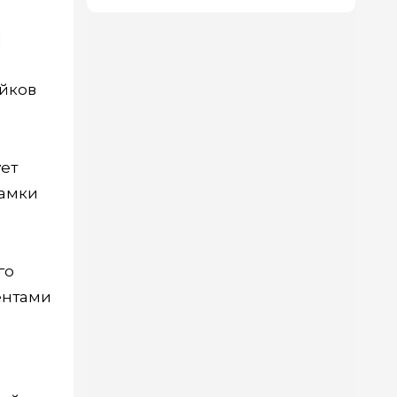
и
йков
ует
рамки
го
ентами