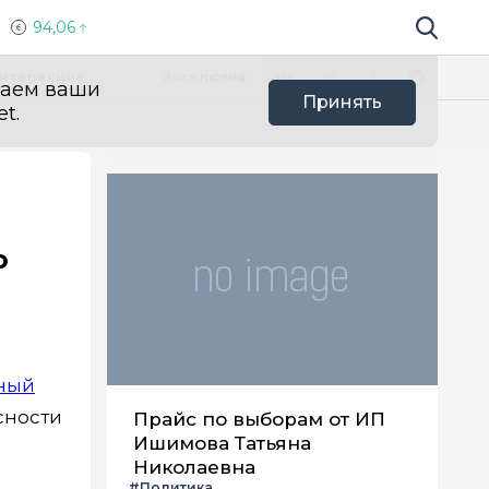
94,06
Поиск по 
Мы в социальных сетях
Вконтакте
Телеграм
Одноклассники
Max
нтересное
Эксклюзив
ваем ваши
Принять
t.
о
ный
сности
Прайс по выборам от ИП
Ишимова Татьяна
Николаевна
#Политика