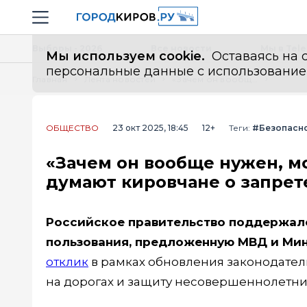
Новостной портал "Город Киров"
Навигация сайта
Выборы - 2026
Все новости
Мы в Tel
Мы используем cookie.
Оставаясь на с
персональные данные с использованием м
Главная
Лента новостей
«Зачем он вообще нужен, можно просто мотоцикл взять»: что думают кировчане о запрете на питбайки в черте города
ОБЩЕСТВО
23 окт 2025, 18:45
12+
Теги:
#Безопасн
«Зачем он вообще нужен, м
думают кировчане о запрете
Российское правительство поддержало
пользования, предложенную МВД и Ми
отклик
в рамках обновления законодате
на дорогах и защиту несовершеннолетних