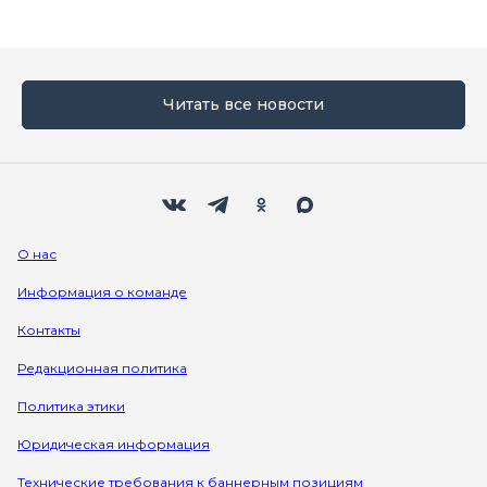
Читать все новости
Мы в социальных сетях
Вконтакте
Телеграм
Одноклассники
Max
О нас
Информация о команде
Контакты
Редакционная политика
Политика этики
Юридическая информация
Технические требования к баннерным позициям