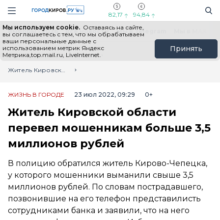
Новостной портал "Город Киров"
Поиск
Навигация сайта
82,17
94,84
Мы используем cookie.
Оставаясь на сайте,
Выборы - 2026
Все новости
Мы в Telegram
Мы в MAX
Н
вы соглашаетесь с тем, что мы обрабатываем
ваши персональные данные с
использованием метрик Яндекс
Принять
Метрика,top.mail.ru, LiveInternet.
Главная
Лента новостей
Житель Кировской области перевел мошенникам больше 3,5 миллионов рублей
ЖИЗНЬ В ГОРОДЕ
23 июл 2022, 09:29
0+
Житель Кировской области
перевел мошенникам больше 3,5
миллионов рублей
В полицию обратился житель Кирово-Чепецка,
у которого мошенники выманили свыше 3,5
миллионов рублей. По словам пострадавшего,
позвонившие на его телефон представилисть
сотрудниками банка и заявили, что на него