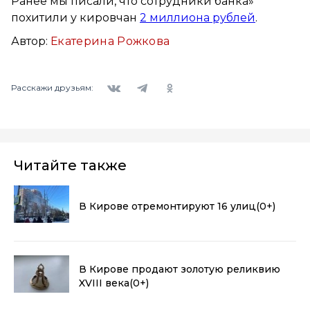
Ранее мы писали, что сотрудники банка»
похитили у кировчан
2 миллиона рублей
.
Автор:
Екатерина Рожкова
Вконтакте
Telegram
Одноклассники
Расскажи друзьям:
Читайте также
В Кирове отремонтируют 16 улиц
(0+)
В Кирове продают золотую реликвию
XVIII века
(0+)