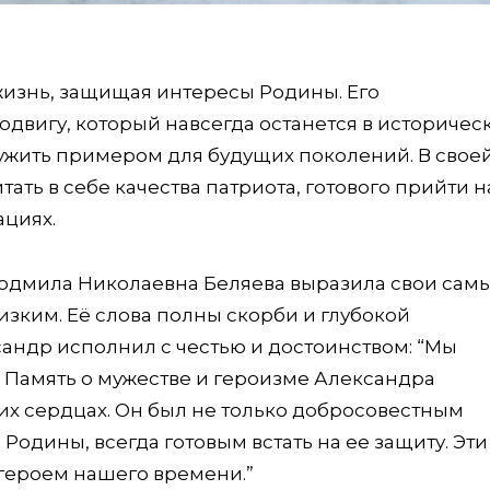
жизнь, защищая интересы Родины. Его
двигу, который навсегда останется в историчес
ужить примером для будущих поколений. В свое
тать в себе качества патриота, готового прийти н
ациях.
Людмила Николаевна Беляева выразила свои сам
зким. Её слова полны скорби и глубокой
сандр исполнил с честью и достоинством: “Мы
. Память о мужестве и героизме Александра
их сердцах. Он был не только добросовестным
одины, всегда готовым встать на ее защиту. Эти
героем нашего времени.”