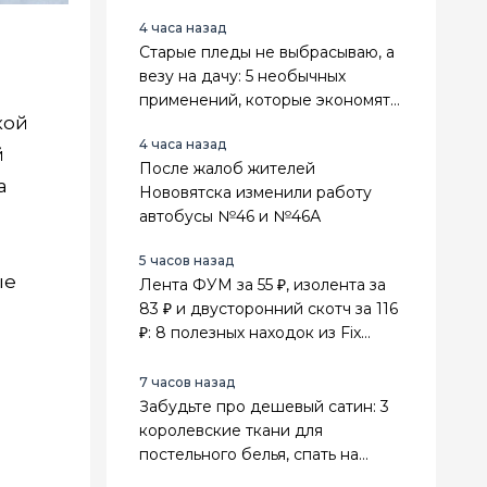
4 часа назад
Старые пледы не выбрасываю, а
везу на дачу: 5 необычных
применений, которые экономят
кой
деньги и место в сарае
4 часа назад
й
После жалоб жителей
а
Нововятска изменили работу
автобусы №46 и №46А
5 часов назад
ые
Лента ФУМ за 55 ₽, изолента за
83 ₽ и двусторонний скотч за 116
₽: 8 полезных находок из Fix
Price для ремонта
7 часов назад
Забудьте про дешевый сатин: 3
королевские ткани для
постельного белья, спать на
которых — как в 5-звездочном