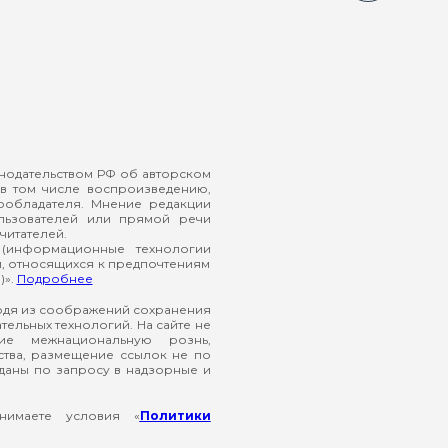
онодательством РФ об авторском
в том числе воспроизведению,
ообладателя. Мнение редакции
ользователей или прямой речи
читателей.
(информационные технологии
й, относящихся к предпочтениям
)».
Подробнее
ходя из соображений сохранения
ельных технологий. На сайте не
ие межнациональную рознь,
ства, размещение ссылок не по
еданы по запросу в надзорные и
нимаете условия «
Политики