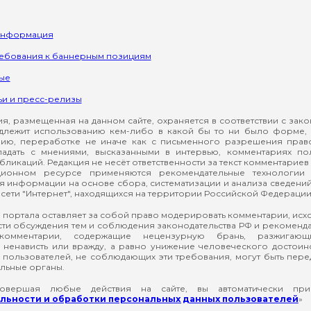
информация
ребования к баннерным позициям
ые
ьи и пресс-релизы
, размещенная на данном сайте, охраняется в соответствии с зак
длежит использованию кем-либо в какой бы то ни было форме, 
ию, переработке не иначе как с письменного разрешения прав
падать с мнениями, высказанными в интервью, комментариях п
ликаций. Редакция не несёт ответственности за текст комментариев 
ионном ресурсе применяются рекомендательные технологии 
я информации на основе сбора, систематизации и анализа сведени
сети "Интернет", находящихся на территории Российской Федерации
 портала оставляет за собой право модерировать комментарии, ис
ти обсуждения тем и соблюдения законодательства РФ и рекомендат
 комментарии, содержащие нецензурную брань, разжигающ
ненависть или вражду, а равно унижение человеческого достоин
а пользователей, не соблюдающих эти требования, могут быть пер
льные органы.
вершая любые действия на сайте, вы автоматически при
ьности и обработки персональных данных пользователей
»