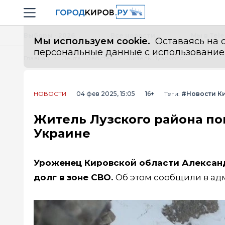
Новостной портал "Город Киров"
Навигация сайта
Выборы - 2026
Все новости
Мы в Tel
Мы используем cookie.
Оставаясь на с
персональные данные с использованием м
Главная
Лента новостей
Житель Лузского района погиб во время спецоперации на Украине
НОВОСТИ
04 фев 2025, 15:05
16+
Теги:
#Новости К
Житель Лузского района по
Украине
Уроженец Кировской области Александ
долг в зоне СВО.
Об этом сообщили в ад