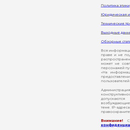
Политика этики
Юридическая 
Технические т
Выходные данн
Обзорные стат
Вся информация
праве и не по
распространен
может не сов
персонажей пуб
«На информац
предоставлени
пользователей 
Администрация
конструктивнос
допускаются
возбуждающие 
теме. IP-адрес
правоохраните
Внимание!
Со
конфиденциал