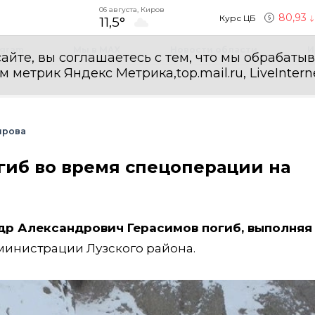
06 августа, Киров
80,93
Курс ЦБ
11,5°
egram
Мы в MAX
Новости области
И
айте, вы соглашаетесь с тем, что мы обрабаты
етрик Яндекс Метрика,top.mail.ru, LiveInterne
ирова
гиб во время спецоперации на
р Александрович Герасимов погиб, выполняя
министрации Лузского района.