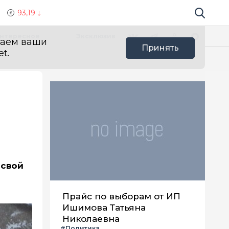
93,19
Поиск по 
Мы в социальных сетях
Вконтакте
Телеграм
Одноклассники
Max
нтересное
Эксклюзив
ваем ваши
Принять
t.
 свой
Прайс по выборам от ИП
Ишимова Татьяна
Николаевна
#Политика