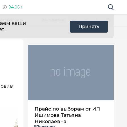
94,06
Поиск по 
Мы в социальных сетях
Вконтакте
Телеграм
Одноклассники
Max
нтересное
Эксклюзив
ваем ваши
Принять
t.
новив
Прайс по выборам от ИП
Ишимова Татьяна
Николаевна
#Политика