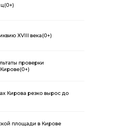
иц
(0+)
квию XVIII века
(0+)
льтаты проверки
 Кирове
(0+)
ах Кирова резко вырос до
ской площади в Кирове