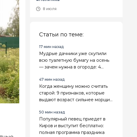
8 июля
Статьи по теме:
17 мин назад
Мудрые дачники уже скупили
всю туалетную бумагу на осень
— зачем нужна в огороде: 4
классных лайфхака
47 мин назад
Когда женщину можно считать
старой: 9 признаков, которые
выдают возраст сильнее морщин,
седины и даты в паспорте
50 мин назад
Популярный певец приедет в
Киров и выступит бесплатно:
полная программа праздника
стные