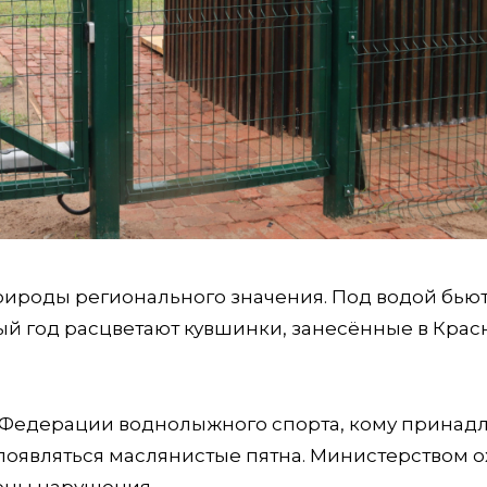
ироды регионального значения. Под водой бью
ый год расцветают кувшинки, занесённые в Кра
е Федерации воднолыжного спорта, кому принад
 появляться маслянистые пятна. Министерством 