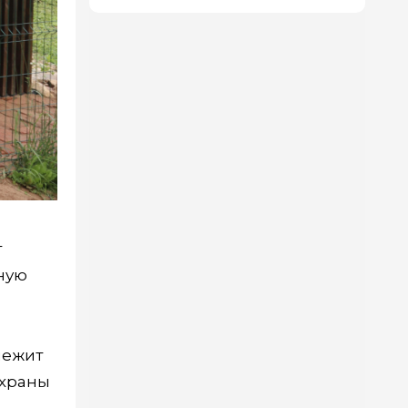
т
сную
лежит
охраны