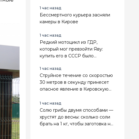
1 час назад
Бессмертного курьера засняли
камеры в Кирове
1 час назад
Редкий мотоцикл из ГДР,
который мог превзойти Яву:
купить его в СССР было
невозможно - завезли лишь одну
1 час назад
партию
Струйное течение со скоростью
30 метров в секунду принесет
опасное явление в Кировскую
область
1 час назад
Солю грибы двумя способами —
хрустят до весны: сколько соли
брать на 1 кг, чтобы заготовка не
прокисла и не заплесневела