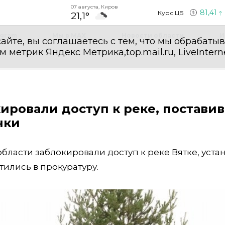
07 августа, Киров
81,41
Курс ЦБ
21,1°
egram
Мы в MAX
Новости области
И
айте, вы соглашаетесь с тем, что мы обрабаты
етрик Яндекс Метрика,top.mail.ru, LiveInterne
ровали доступ к реке, поставив
чки
ласти заблокировали доступ к реке Вятке, уста
тились в прокуратуру.