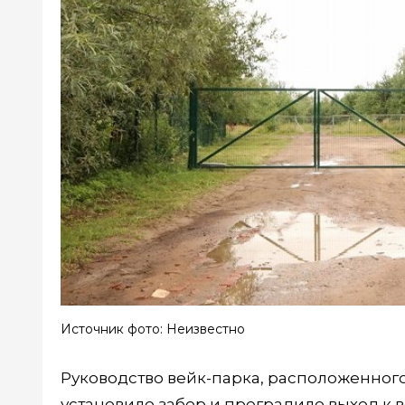
Источник фото: Неизвестно
Руководство вейк-парка, расположенного
установило забор и преградило выход к