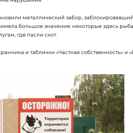
ены нарушения.
становили металлический забор, заблокировавши
 имела большое значение: некоторые здесь рыб
угам, где пасли скот.
хранника и таблички «Частная собственность» и 