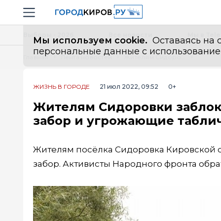
Новостной портал "Город Киров"
Навигация сайта
Выборы - 2026
Все новости
Мы в Tel
Мы используем cookie.
Оставаясь на с
персональные данные с использованием м
Главная
Лента новостей
Жителям Сидоровки заблокировали доступ к реке, поставив забор и угрожающие таблички
ЖИЗНЬ В ГОРОДЕ
21 июл 2022, 09:52
0+
Жителям Сидоровки заблоки
забор и угрожающие табли
Жителям посёлка Сидоровка Кировской об
забор. Активисты Народного фронта обра