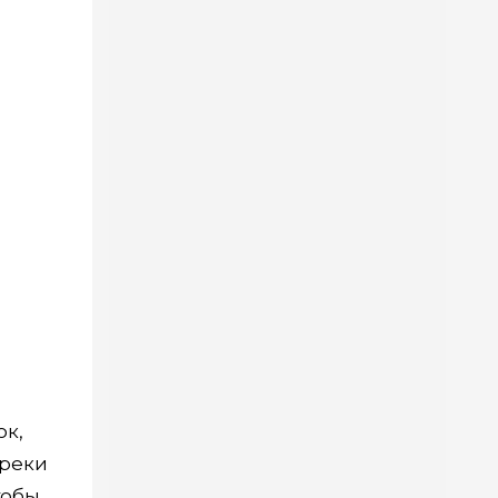
ок,
 реки
тобы