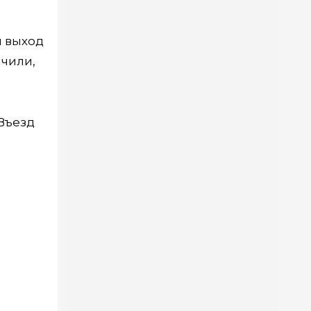
й выход
ачили,
«Въезд