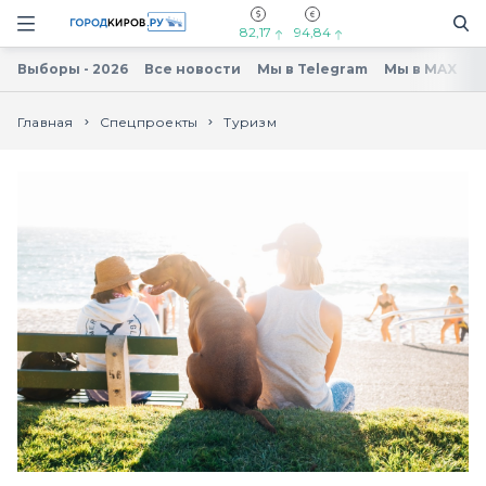
Новостной портал "Город Киров"
Поиск
Навигация сайта
82,17
94,84
Мы используем cookie.
Оставаясь на сайте,
Выборы - 2026
Все новости
Мы в Telegram
Мы в MAX
Н
вы соглашаетесь с тем, что мы обрабатываем
ваши персональные данные с
использованием метрик Яндекс
Метрика,top.mail.ru, LiveInternet.
Главная
Спецпроекты
Туризм
Туризм