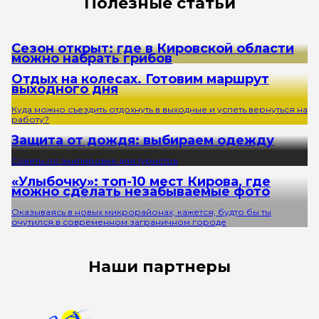
Полезные статьи
Сезон открыт: где в Кировской области
можно набрать грибов
Отдых на колесах. Готовим маршрут
выходного дня
Куда можно съездить отдохнуть в выходные и успеть вернуться на
работу?
Защита от дождя: выбираем одежду
Советы по экипировке для туристов
«Улыбочку»: топ-10 мест Кирова, где
можно сделать незабываемые фото
Оказываясь в новых микрорайонах, кажется, будто бы ты
очутился в современном заграничном городе
Наши партнеры