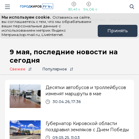
Новостной портал "Город Киров"
Поиск
Навигация сайта
81,41
94,06
Мы используем cookie.
Оставаясь на сайте,
Выборы - 2026
Все новости
Мы в Telegram
Мы в MAX
Н
вы соглашаетесь с тем, что мы обрабатываем
ваши персональные данные с
использованием метрик Яндекс
Принять
Метрика,top.mail.ru, LiveInternet.
Главная
# 9 мая
9 мая, последние новости на
сегодня
Свежее
Популярное
Десятки автобусов и троллейбусов
изменят маршруты в мае
30.04.26, 17:36
Губернатор Кировской области
поздравил земляков с Днем Победы
09.05.25, 11:03