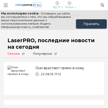
Новостной портал "Город Киров"
Поиск
Навигация сайта
82,17
94,84
Мы используем cookie.
Оставаясь на сайте,
Выборы - 2026
Все новости
Мы в Telegram
Мы в MAX
Н
вы соглашаетесь с тем, что мы обрабатываем
ваши персональные данные с
использованием метрик Яндекс
Принять
Метрика,top.mail.ru, LiveInternet.
Главная
# LaserPRO
LaserPRO, последние новости
на сегодня
Свежее
Популярное
Они врастают прямо в кожу
22.08.19, 17:12