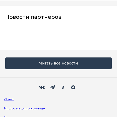
Новости партнеров
Читать все новости
Мы в социальных сетях
Вконтакте
Телеграм
Одноклассники
Max
О нас
Информация о команде