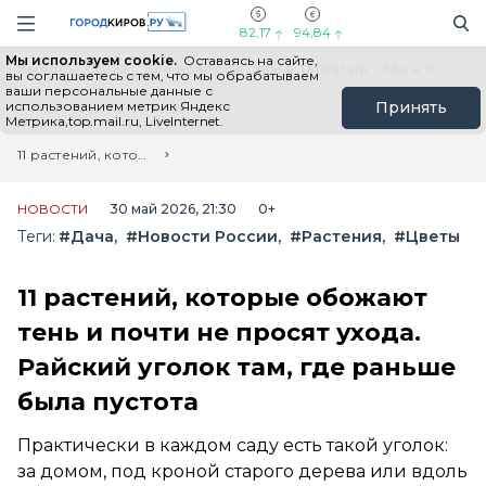
Новостной портал "Город Киров"
Поиск
Навигация сайта
82,17
94,84
Мы используем cookie.
Оставаясь на сайте,
Выборы - 2026
Все новости
Мы в Telegram
Мы в MAX
Н
вы соглашаетесь с тем, что мы обрабатываем
ваши персональные данные с
использованием метрик Яндекс
Принять
Метрика,top.mail.ru, LiveInternet.
Главная
Лента новостей
11 растений, которые обожают тень и почти не просят ухода. Райский уголок там, где раньше была пустота
НОВОСТИ
30 май 2026, 21:30
0+
Теги:
#Дача
#Новости России
#Растения
#Цветы
11 растений, которые обожают
тень и почти не просят ухода.
Райский уголок там, где раньше
была пустота
Практически в каждом саду есть такой уголок:
за домом, под кроной старого дерева или вдоль