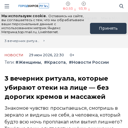
Новостной портал "Город Киров"
Поиск
Навигация сайта
80,93
93,19
Мы используем cookie.
Оставаясь на сайте,
Выборы - 2026
Все новости
Мы в Telegram
Мы в MAX
Н
вы соглашаетесь с тем, что мы обрабатываем
ваши персональные данные с
использованием метрик Яндекс
Принять
Метрика,top.mail.ru, LiveInternet.
Главная
Лента новостей
3 вечерних ритуала, которые убирают отеки на лице — без дорогих кремов и массажей
НОВОСТИ
29 июн 2026, 22:30
0+
Теги:
#Женщины
#Красота
#Новости России
3 вечерних ритуала, которые
убирают отеки на лице — без
дорогих кремов и массажей
Знакомое чувство: просыпаешься, смотришь в
зеркало и видишь не себя, а человека, который
будто всю ночь проплакал или выпил лишнего?