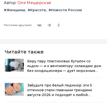
Автор:
Оля Мещерская
#Женщины
#Красота
#Новости России
Вконтакте
Telegram
Одноклассники
Расскажи друзьям:
Читайте также
Беру пару пластиковых бутылок со
льдом — и к вентилятору: охлаждаю дом
без кондиционера — дует морозным
воздухом
(0+)
Забудьте про белый педикюр: эти 5
оттенков стали главными трендами
августа-2026 и подходят к любой
обуви
(0+)