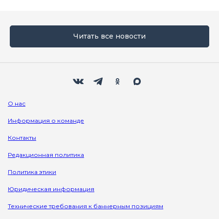
Читать все новости
Мы в социальных сетях
Вконтакте
Телеграм
Одноклассники
Max
О нас
Информация о команде
Контакты
Редакционная политика
Политика этики
Юридическая информация
Технические требования к баннерным позициям