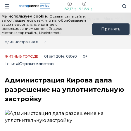
Новостной портал "Город Киров"
Поиск
Навигация сайта
82,17
94,84
Мы используем cookie.
Оставаясь на сайте,
Выборы - 2026
Все новости
Мы в Telegram
Мы в MAX
Н
вы соглашаетесь с тем, что мы обрабатываем
ваши персональные данные с
использованием метрик Яндекс
Принять
Метрика,top.mail.ru, LiveInternet.
Главная
Лента новостей
Администрация Кирова дала разрешение на уплотнительную застройку
ЖИЗНЬ В ГОРОДЕ
01 окт 2014, 09:40
0+
Теги:
#Строительство
Администрация Кирова дала
разрешение на уплотнительную
застройку