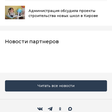
Администрация обсудила проекты
строительства новых школ в Кирове
Новости партнеров
Читать все новости
Мы в социальных сетях
Вконтакте
Телеграм
Одноклассники
Max