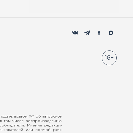
Мы в социальных сетях
Вконтакте
Телеграм
Одноклассники
Max
16+
онодательством РФ об авторском
в том числе воспроизведению,
ообладателя. Мнение редакции
ользователей или прямой речи