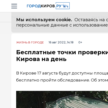
Новостной портал "Город Киров"
Навигация сайта
Выборы - 2026
Все новости
Мы в Tel
Мы используем cookie.
Оставаясь на с
персональные данные с использованием м
Главная
Лента новостей
Бесплатные точки проверки здоровья появятся в двух местах Кирова на день
ЖИЗНЬ В ГОРОДЕ
16 авг 2022, 14:18
0+
Бесплатные точки проверки
Кирова на день
В Кирове 17 августа будут доступны площ
бесплатно пройти обследование. Об это