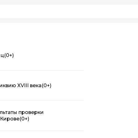
иц
(0+)
квию XVIII века
(0+)
льтаты проверки
 Кирове
(0+)