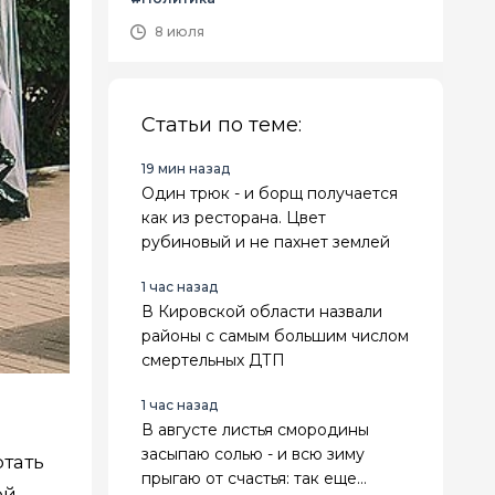
8 июля
Статьи по теме:
19 мин назад
Один трюк - и борщ получается
как из ресторана. Цвет
рубиновый и не пахнет землей
1 час назад
В Кировской области назвали
районы с самым большим числом
смертельных ДТП
1 час назад
В августе листья смородины
засыпаю солью - и всю зиму
отать
прыгаю от счастья: так еще
ой