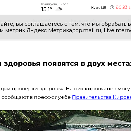
06 августа, Киров
80,93
Курс ЦБ
15,1°
egram
Мы в MAX
Новости области
И
айте, вы соглашаетесь с тем, что мы обрабаты
етрик Яндекс Метрика,top.mail.ru, LiveInterne
 здоровья появятся в двух места
адки проверки здоровья. На них кировчане смогу
м сообщают в пресс-службе
Правительства Киров