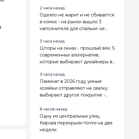
бабушка делала
2 часа назад
Одеяло не жарит и не сбивается
в комок - на рынок вышло 3
я
наполнителя для спальни: не
теряют форму и даже служат
3 часа назад
дольше
Шторы на окнах - прошлый век: 5
современных альтернатив,
которые выбирают дизайнеры в
2026 году - настоящие тренды
3 часа назад
Ламинат в 2026 году умные
хозяйки отправляют на свалку:
выбирают другое покрытие -
теплее, практичнее и выгоднее
8 часов назад
Одну из центральных улиц
Кирова перекрыли почти на две
недели