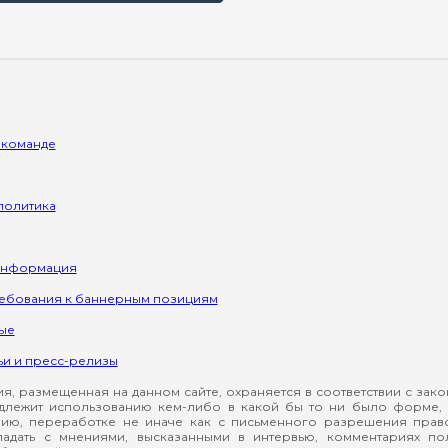
 команде
политика
информация
ребования к баннерным позициям
ые
ьи и пресс-релизы
, размещенная на данном сайте, охраняется в соответствии с зак
длежит использованию кем-либо в какой бы то ни было форме, 
ию, переработке не иначе как с письменного разрешения прав
падать с мнениями, высказанными в интервью, комментариях п