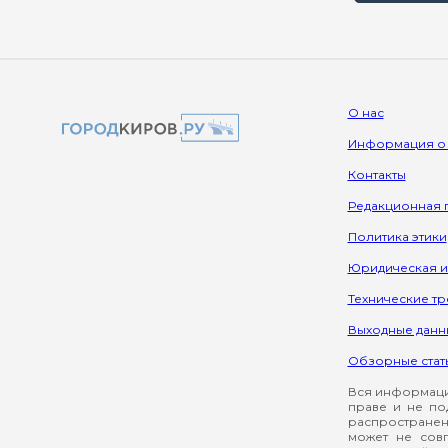
О нас
Информация о
Контакты
Редакционная 
Политика этики
Юридическая 
Технические т
Выходные данн
Обзорные стат
Вся информация
праве и не по
распространен
может не сов