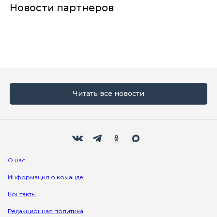
Новости партнеров
Читать все новости
Мы в социальных сетях
Вконтакте
Телеграм
Одноклассники
Max
О нас
Информация о команде
Контакты
Редакционная политика