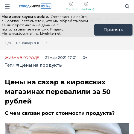
Новостной портал "Город Киров"
Поиск
Навигация сайта
82,17
94,84
Мы используем cookie.
Оставаясь на сайте,
Выборы - 2026
Все новости
Мы в Telegram
Мы в MAX
Н
вы соглашаетесь с тем, что мы обрабатываем
ваши персональные данные с
использованием метрик Яндекс
Принять
Метрика,top.mail.ru, LiveInternet.
Главная
Лента новостей
Цены на сахар в кировских магазинах перевалили за 50 рублей
ЖИЗНЬ В ГОРОДЕ
31 мар 2021, 17:01
0+
Теги:
#Цены на продукты
Цены на сахар в кировских
магазинах перевалили за 50
рублей
С чем связан рост стоимости продукта?