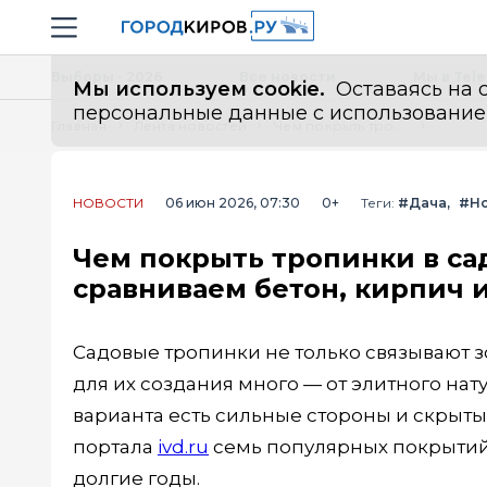
Новостной портал "Город Киров"
Навигация сайта
Выборы - 2026
Все новости
Мы в Tel
Мы используем cookie.
Оставаясь на с
персональные данные с использованием м
Главная
Лента новостей
Чем покрыть тропинки в саду, чтобы было и дёшево, и надолго: сравниваем бетон, кирпич и гравий
НОВОСТИ
06 июн 2026, 07:30
0+
Теги:
#Дача
#Но
Чем покрыть тропинки в сад
сравниваем бетон, кирпич 
Садовые тропинки не только связывают з
для их создания много — от элитного нат
варианта есть сильные стороны и скрыты
портала
ivd.ru
семь популярных покрытий,
долгие годы.