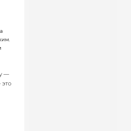
ва
ким.
и
у —
 это