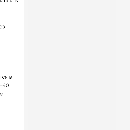
бавлять
ез
тся в
0–40
че