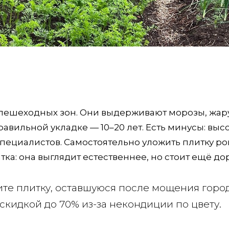
пешеходных зон. Они выдерживают морозы, жар
равильной укладке — 10–20 лет. Есть минусы: выс
пециалистов. Самостоятельно уложить плитку р
тка: она выглядит естественнее, но стоит ещё до
ите плитку, оставшуюся после мощения горо
 скидкой до 70% из-за некондиции по цвету.