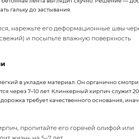
я бетонная лента выглядит скучно. Решение — до
ть гальку до застывания.
лся, нарежьте его деформационные швы чер
р свежий) и посыпьте влажную поверхность
ми
гкий в укладке материал. Он органично смотри
ется через 7–10 лет. Клинкерный кирпич служит 2
я дорожка требует качественного основания, ина
ирпич, пропитайте его горячей олифой или
ит жизнь на 5–7 лет.