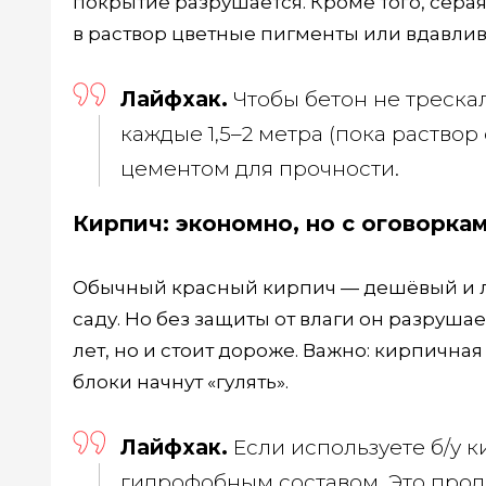
покрытие разрушается. Кроме того, сера
в раствор цветные пигменты или вдавлива
Лайфхак.
Чтобы бетон не треска
каждые 1,5–2 метра (пока раство
цементом для прочности.
Кирпич: экономно, но с оговорка
Обычный красный кирпич — дешёвый и лё
саду. Но без защиты от влаги он разруша
лет, но и стоит дороже. Важно: кирпична
блоки начнут «гулять».
Лайфхак.
Если используете б/у к
гидрофобным составом. Это продл