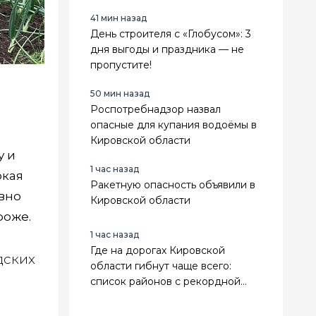
хруста
41 мин назад
День строителя с «Глобусом»: 3
дня выгоды и праздника — не
пропустите!
50 мин назад
Роспотребнадзор назвал
опасные для купания водоёмы в
Кировской области
у и
1 час назад
окая
Ракетную опасность объявили в
овно
Кировской области
роже.
1 час назад
Где на дорогах Кировской
дских
области гибнут чаще всего:
список районов с рекордной
аварийностью