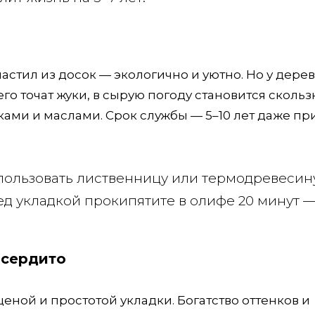
стил из досок — экологично и уютно. Но у дере
го точат жуки, в сырую погоду становится скольз
ами и маслами. Срок службы — 5–10 лет даже пр
пользовать лиственницу или термодревесин
ед укладкой прокипятите в олифе 20 минут —
 сердито
ной и простотой укладки. Богатство оттенков и