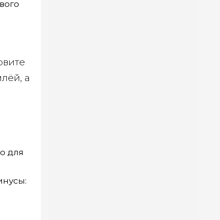
вого
овите
лёй, а
о для
инусы: