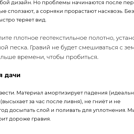
юбой дизайн. Но проблемы начинаются после пер
е сползают, а сорняки прорастают насквозь. Без
стро теряет вид.
ите плотное геотекстильное полотно, устан
й песка. Гравий не будет смешиваться с зем
ольше времени, чтобы пробиться.
я дачи
вести. Материал амортизирует падения (идеальн
(высыхает за час после ливня), не гниёт и не
 год досыпать слой и поливать для уплотнения. М
оит дороже гравия.