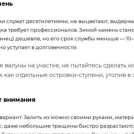
мень
ни служат десятилетиями, не выцветают, выдерж
адка требует профессионалов. Зимой камень стан
ланец) дешевле, но его срок службы меньше — 10–
о уступает в долговечности.
валуны на участке, не пытайтесь сделать и
 как отдельные островки-ступени, утопив в
т внимания
риант. Залить их можно своими руками, матер
нс: даже небольшие трещины быстро разрастаютс