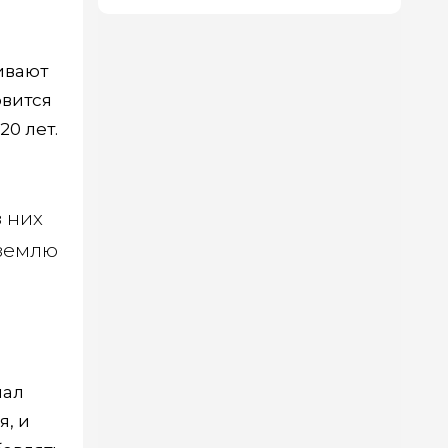
ивают
овится
20 лет.
з них
 землю
иал
я, и