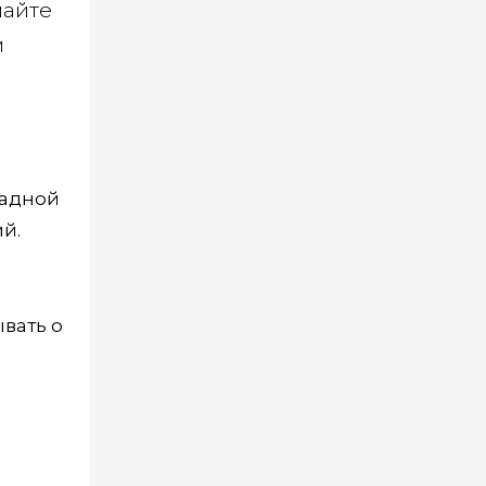
шайте
м
радной
й.
вать о