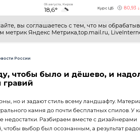
06 августа, Киров
80,93
Курс ЦБ
18,6°
egram
Мы в MAX
Новости области
И
айте, вы соглашаетесь с тем, что мы обрабаты
етрик Яндекс Метрика,top.mail.ru, LiveInterne
вости России
у, чтобы было и дёшево, и надол
и гравий
оны, но и задают стиль всему ландшафту. Матери
урального камня до почти бесплатных спилов. У 
е недостатки. Разбираем вместе с дизайнерами
 чтобы выбор был осознанным, а результат радо