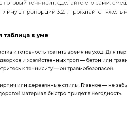
ь готовый теннисит, сделайте его сами: сме
глину в пропорции 3:2:1, прокатайте тяжёлы
я таблица в уме
стка и готовность тратить время на уход. Для па
дворков и хозяйственных троп — бетон или грави
отритесь к тенниситу — он травмобезопасен.
кирпич или деревянные спилы. Главное — не забы
орогой материал быстро придёт в негодность.