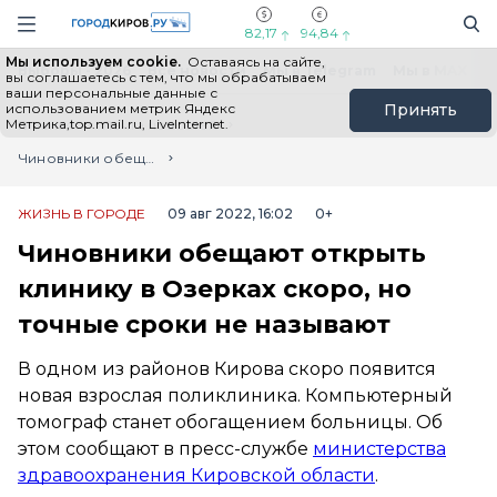
Новостной портал "Город Киров"
Поиск
Навигация сайта
82,17
94,84
Мы используем cookie.
Оставаясь на сайте,
Выборы - 2026
Все новости
Мы в Telegram
Мы в MAX
Н
вы соглашаетесь с тем, что мы обрабатываем
ваши персональные данные с
использованием метрик Яндекс
Принять
Метрика,top.mail.ru, LiveInternet.
Главная
Лента новостей
Чиновники обещают открыть клинику в Озерках скоро, но точные сроки не называют
ЖИЗНЬ В ГОРОДЕ
09 авг 2022, 16:02
0+
Чиновники обещают открыть
клинику в Озерках скоро, но
точные сроки не называют
В одном из районов Кирова скоро появится
новая взрослая поликлиника. Компьютерный
томограф станет обогащением больницы. Об
этом сообщают в пресс-службе
министерства
здравоохранения Кировской области
.