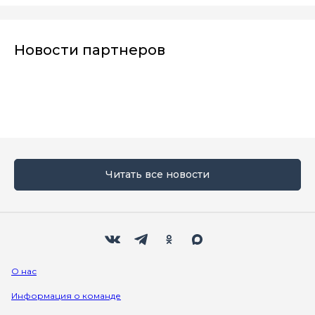
Новости партнеров
Читать все новости
Мы в социальных сетях
Вконтакте
Телеграм
Одноклассники
Max
О нас
Информация о команде