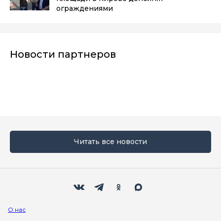
ограждениями
Новости партнеров
Читать все новости
Мы в социальных сетях
Вконтакте
Телеграм
Одноклассники
Max
О нас