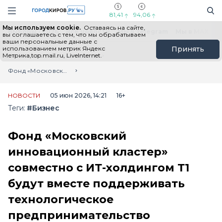
Новостной портал "Город Киров"
Поиск
Навигация сайта
81,41
94,06
Мы используем cookie.
Оставаясь на сайте,
Выборы - 2026
Все новости
Мы в Telegram
Мы в MAX
Н
вы соглашаетесь с тем, что мы обрабатываем
ваши персональные данные с
использованием метрик Яндекс
Принять
Метрика,top.mail.ru, LiveInternet.
Главная
Лента новостей
Фонд «Московский инновационный кластер» совместно с ИТ-холдингом Т1 будут вместе поддерживать технологическое предпринимательство
НОВОСТИ
05 июн 2026, 14:21
16+
Теги:
#Бизнес
Фонд «Московский
инновационный кластер»
совместно с ИТ-холдингом Т1
будут вместе поддерживать
технологическое
предпринимательство