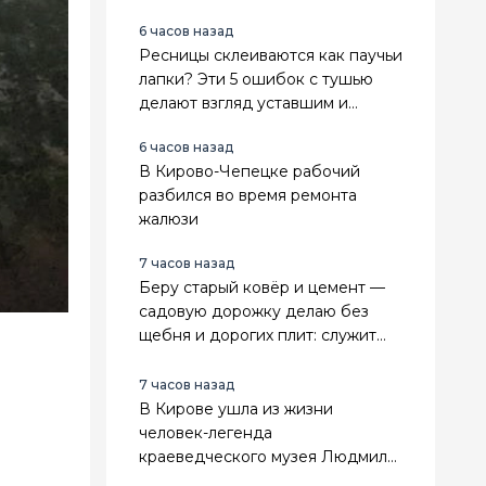
6 часов назад
Ресницы склеиваются как паучьи
лапки? Эти 5 ошибок с тушью
делают взгляд уставшим и
визуально прибавляют возраст
6 часов назад
В Кирово-Чепецке рабочий
разбился во время ремонта
жалюзи
7 часов назад
Беру старый ковёр и цемент —
садовую дорожку делаю без
щебня и дорогих плит: служит
прочно, а расходы почти
нулевые
7 часов назад
В Кирове ушла из жизни
человек-легенда
краеведческого музея Людмила
Сенникова