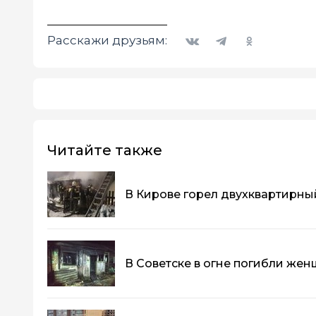
Вконтакте
Telegram
Одноклассники
Расскажи друзьям:
Читайте также
В Кирове горел двухквартирн
В Советске в огне погибли же