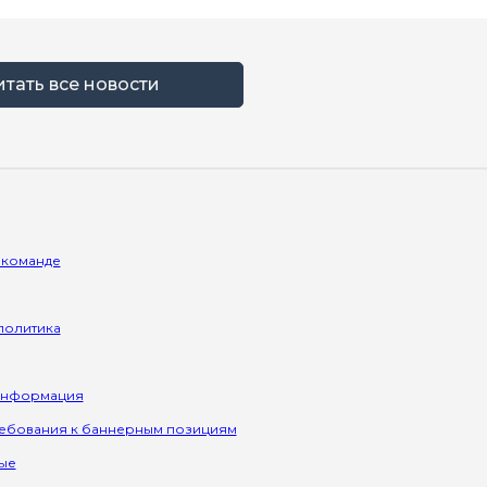
итать все новости
 команде
политика
информация
ребования к баннерным позициям
ые