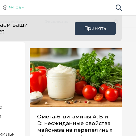
94,06
Поиск по 
Мы в социальных сетях
Вконтакте
Телеграм
Одноклассники
Max
нтересное
Эксклюзив
ваем ваши
Принять
t.
я
м
Омега-6, витамины А, В и
D: неожиданные свойства
майонеза на перепелиных
жилья