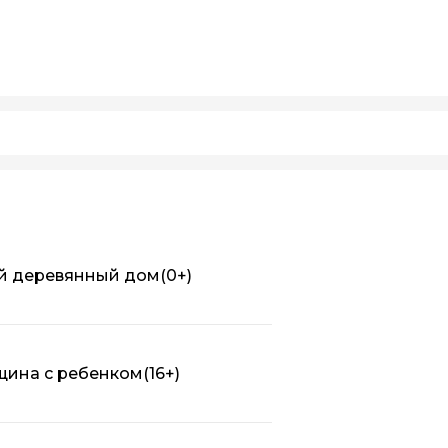
ый деревянный дом
(0+)
нщина с ребенком
(16+)