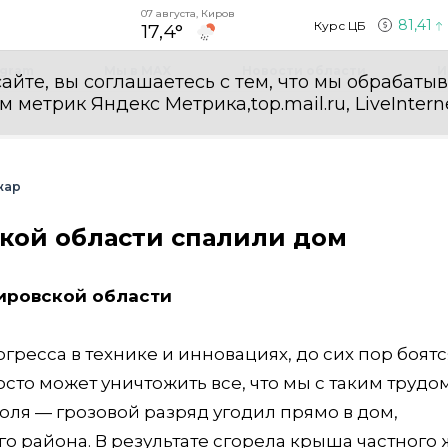
07 августа, Киров
81,41
Курс ЦБ
17,4°
egram
Мы в MAX
Новости области
И
айте, вы соглашаетесь с тем, что мы обрабаты
етрик Яндекс Метрика,top.mail.ru, LiveInterne
жар
кой области спалили дом
Кировской области
гресса в технике и инновациях, до сих пор боятс
сто может уничтожить все, что мы с таким трудо
июля — грозовой разряд угодил прямо в дом,
 района. В результате сгорела крыша частного 