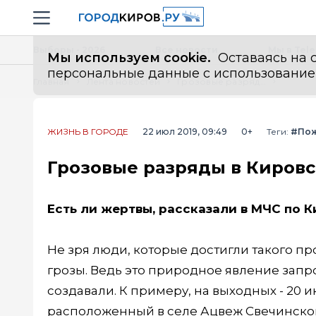
Новостной портал "Город Киров"
Навигация сайта
Выборы - 2026
Все новости
Мы в Tel
Мы используем cookie.
Оставаясь на с
персональные данные с использованием м
Главная
Лента новостей
Грозовые разряды в Кировской области спалили дом
ЖИЗНЬ В ГОРОДЕ
22 июл 2019, 09:49
0+
Теги:
#По
Грозовые разряды в Кировс
Есть ли жертвы, рассказали в МЧС по 
Не зря люди, которые достигли такого про
грозы. Ведь это природное явление запро
создавали. К примеру, на выходных - 20 
расположенный в селе Ацвеж Свечинского