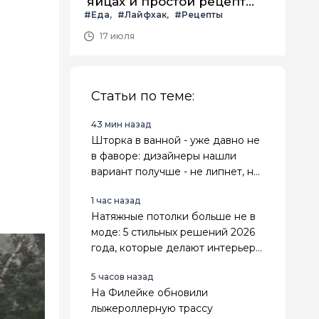
яйцах и простой рецепт
#Еда
#Лайфхак
#Рецепты
летнего салата с ним
17 июля
Статьи по теме:
43 мин назад
Шторка в ванной - уже давно не
в фаворе: дизайнеры нашли
вариант получше - не липнет, не
воняет и выглядит стильно
1 час назад
Натяжные потолки больше не в
моде: 5 стильных решений 2026
года, которые делают интерьер
дороже и современнее
5 часов назад
На Филейке обновили
лыжероллерную трассу