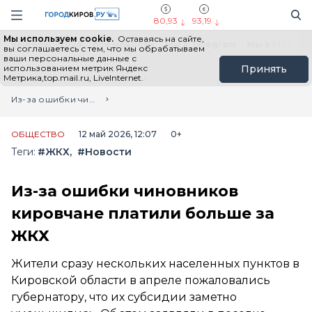
Новостной портал "Город Киров"
Поиск
Навигация сайта
80,93
93,19
Мы используем cookie.
Оставаясь на сайте,
Выборы - 2026
Все новости
Мы в Telegram
Мы в MAX
Н
вы соглашаетесь с тем, что мы обрабатываем
ваши персональные данные с
использованием метрик Яндекс
Принять
Метрика,top.mail.ru, LiveInternet.
Главная
Лента новостей
Из-за ошибки чиновников кировчане платили больше за ЖКХ
ОБЩЕСТВО
12 май 2026, 12:07
0+
Теги:
#ЖКХ
#Новости
Из-за ошибки чиновников
кировчане платили больше за
ЖКХ
Жители сразу нескольких населенных пунктов в
Кировской области в апреле пожаловались
губернатору, что их субсидии заметно