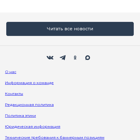
Читать все новости
Мы в социальных сетях
Вконтакте
Телеграм
Одноклассники
Max
О нас
Информация о команде
Контакты
Редакционная политика
Политика этики
Юридическая информация
Технические требования к баннерным позициям