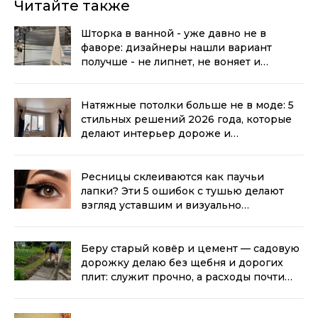
Читайте также
Шторка в ванной - уже давно не в
фаворе: дизайнеры нашли вариант
получше - не липнет, не воняет и
выглядит стильно
(0+)
Натяжные потолки больше не в моде: 5
стильных решений 2026 года, которые
делают интерьер дороже и
современнее
(0+)
Ресницы склеиваются как паучьи
лапки? Эти 5 ошибок с тушью делают
взгляд уставшим и визуально
прибавляют возраст
(0+)
Беру старый ковёр и цемент — садовую
дорожку делаю без щебня и дорогих
плит: служит прочно, а расходы почти
нулевые
(0+)