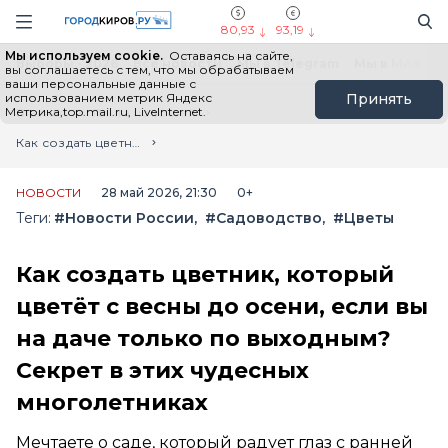
Новостной портал "Город Киров"
Поиск
Навигация сайта
80,93
93,19
Мы используем cookie.
Оставаясь на сайте,
Выборы - 2026
Все новости
Мы в Telegram
Мы в MAX
Н
вы соглашаетесь с тем, что мы обрабатываем
ваши персональные данные с
использованием метрик Яндекс
Принять
Метрика,top.mail.ru, LiveInternet.
Главная
Лента новостей
Как создать цветник, который цветёт с весны до осени, если вы на даче только по выходным? Секрет в этих чудесных многолетниках
НОВОСТИ
28 май 2026, 21:30
0+
Теги:
#Новости России
#Садоводство
#Цветы
Как создать цветник, который
цветёт с весны до осени, если вы
на даче только по выходным?
Секрет в этих чудесных
многолетниках
Мечтаете о саде, который радует глаз с ранней