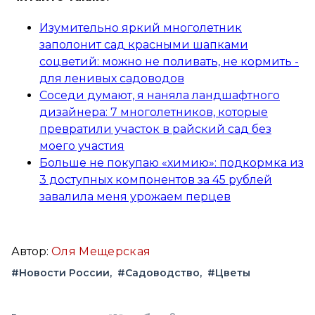
Изумительно яркий многолетник
заполонит сад красными шапками
соцветий: можно не поливать, не кормить -
для ленивых садоводов
Соседи думают, я наняла ландшафтного
дизайнера: 7 многолетников, которые
превратили участок в райский сад без
моего участия
Больше не покупаю «химию»: подкормка из
3 доступных компонентов за 45 рублей
завалила меня урожаем перцев
Автор:
Оля Мещерская
#Новости России
#Садоводство
#Цветы
Вконтакте
Telegram
Одноклассники