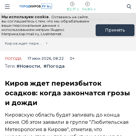
Новостной портал "Город Киров"
Поиск
Навигация сайта
82,17
94,84
Мы используем cookie.
Оставаясь на сайте,
Выборы - 2026
Все новости
Мы в Telegram
Мы в MAX
Н
вы соглашаетесь с тем, что мы обрабатываем
ваши персональные данные с
использованием метрик Яндекс
Принять
Метрика,top.mail.ru, LiveInternet.
Главная
Лента новостей
Киров ждет переизбыток осадков: когда закончатся грозы и дожди
ПОГОДА
17 июн 2026, 08:22
0+
Теги:
#Новости
#Погода
Киров ждет переизбыток
осадков: когда закончатся грозы
и дожди
Кировскую область будет заливать до конца
июня. Об этом заявили в группе "Любительская
Метеорология в Кирове", отметив, что