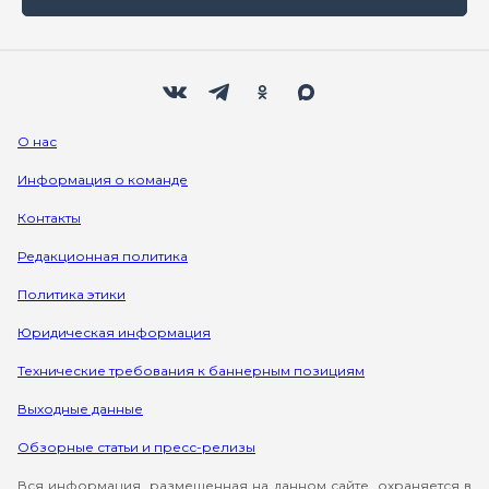
Мы в социальных сетях
Вконтакте
Телеграм
Одноклассники
Max
О нас
Информация о команде
Контакты
Редакционная политика
Политика этики
Юридическая информация
Технические требования к баннерным позициям
Выходные данные
Обзорные статьи и пресс-релизы
Вся информация, размещенная на данном сайте, охраняется в