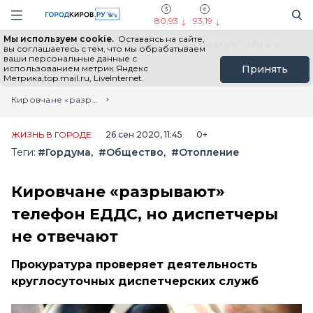
Новостной портал "Город Киров"
Поиск
Навигация сайта
80,93
93,19
Мы используем cookie.
Оставаясь на сайте,
Выборы - 2026
Все новости
Мы в Telegram
Мы в MAX
Н
вы соглашаетесь с тем, что мы обрабатываем
ваши персональные данные с
использованием метрик Яндекс
Принять
Метрика,top.mail.ru, LiveInternet.
Главная
Лента новостей
Кировчане «разрывают» телефон ЕДДС, но диспетчеры не отвечают
ЖИЗНЬ В ГОРОДЕ
26 сен 2020, 11:45
0+
Теги:
#Гордума
#Общество
#Отопление
Кировчане «разрывают»
телефон ЕДДС, но диспетчеры
не отвечают
Прокуратура проверяет деятельность
круглосуточных диспетчерских служб