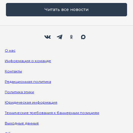
Читать все новости
Мы в социальных сетях
Вконтакте
Телеграм
Одноклассники
Max
О нас
Информация о команде
Контакты
Редакционная политика
Политика этики
Юридическая информация
Технические требования к баннерным позициям
Выходные данные