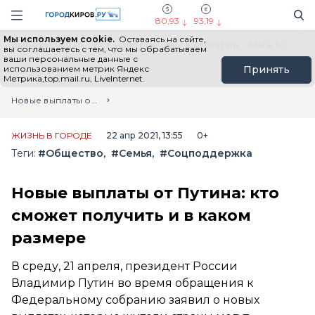
Новостной портал "Город Киров"
Поиск
Навигация сайта
80,93
93,19
Мы используем cookie.
Оставаясь на сайте,
Выборы - 2026
Все новости
Мы в Telegram
Мы в MAX
Н
вы соглашаетесь с тем, что мы обрабатываем
ваши персональные данные с
использованием метрик Яндекс
Принять
Метрика,top.mail.ru, LiveInternet.
Главная
Лента новостей
Новые выплаты от Путина: кто сможет получить и в каком размере
ЖИЗНЬ В ГОРОДЕ
22 апр 2021, 13:55
0+
Теги:
#Общество
#Семья
#Соцподдержка
Новые выплаты от Путина: кто
сможет получить и в каком
размере
В среду, 21 апреля, президент России
Владимир Путин во время обращения к
Федеральному собранию заявил о новых