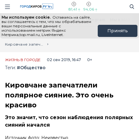
Новостной портал "Город Киров"
Поиск
Навигация сайта
81,41
94,06
Мы используем cookie.
Оставаясь на сайте,
Выборы - 2026
Все новости
Мы в Telegram
Мы в MAX
Н
вы соглашаетесь с тем, что мы обрабатываем
ваши персональные данные с
использованием метрик Яндекс
Принять
Метрика,top.mail.ru, LiveInternet.
Главная
Лента новостей
Кировчане запечатлели полярное сияние. Это очень красиво
ЖИЗНЬ В ГОРОДЕ
02 сен 2019, 16:47
0+
Теги:
#Общество
Кировчане запечатлели
полярное сияние. Это очень
красиво
Это значит, что сезон наблюдения полярных
сияний начался
Источник фото: Неизвестно