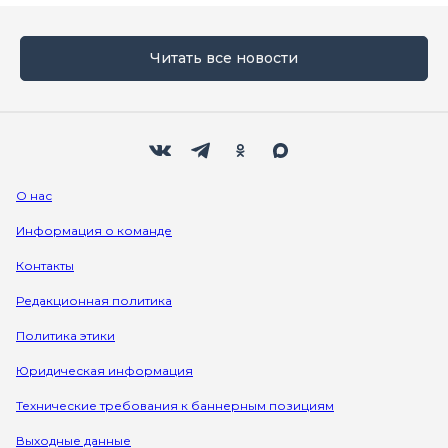
Читать все новости
Мы в социальных сетях
Вконтакте
Телеграм
Одноклассники
Max
О нас
Информация о команде
Контакты
Редакционная политика
Политика этики
Юридическая информация
Технические требования к баннерным позициям
Выходные данные