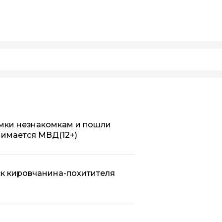
умки незнакомкам и пошли
анимается МВД
(12+)
к кировчанина-похитителя