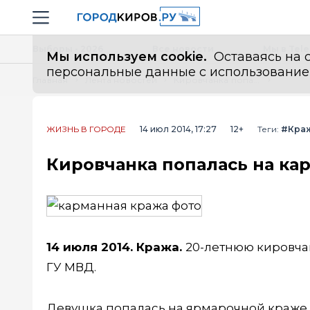
Новостной портал "Город Киров"
Навигация сайта
Выборы - 2026
Все новости
Мы в Tel
Мы используем cookie.
Оставаясь на с
персональные данные с использованием м
Главная
Лента новостей
Кировчанка попалась на карманных кражах в Коми
ЖИЗНЬ В ГОРОДЕ
14 июл 2014, 17:27
12+
Теги:
#Кра
Кировчанка попалась на ка
14 июля 2014. Кража.
20-летнюю кировча
ГУ МВД.
Девушка попалась на ярмарочной краже. 