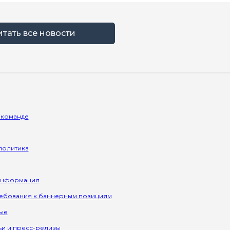
итать все новости
 команде
политика
информация
ребования к баннерным позициям
ые
ьи и пресс-релизы