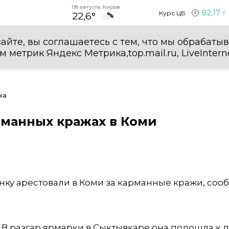
08 августа, Киров
82,17
Курс ЦБ
22,6°
egram
Мы в MAX
Новости области
И
айте, вы соглашаетесь с тем, что мы обрабаты
етрик Яндекс Метрика,top.mail.ru, LiveInterne
жа
рманных кражах в Коми
нку арестовали в Коми за карманные кражи, соо
В разгар ярмарки в Сыктывкаре она подошла к 