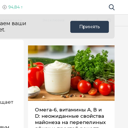
94,84
Поиск по 
Мы в социальных сетях
Вконтакте
Телеграм
Одноклассники
Max
нтересное
Эксклюзив
ваем ваши
Принять
t.
бщает
Омега-6, витамины А, В и
D: неожиданные свойства
майонеза на перепелиных
двум