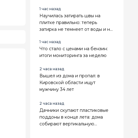
1 час назад
Научилась затирать швы на
плитке правильно: теперь
затирка не темнеет от воды и не
крошится годами
1 час назад
Что стало с ценами на бензин:
итоги мониторинга за неделю
2 часа назад
Вышел из дома и пропал: в
Кировской области ищут
мужчину 34 лет
2 часа назад
Дачники скупают пластиковые
поддоны в конце лета: дома
собирают вертикальную
клубничную грядку своими
руками