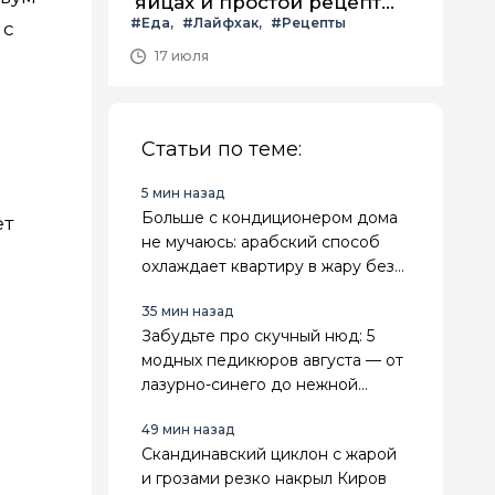
яйцах и простой рецепт
#Еда
#Лайфхак
#Рецепты
летнего салата с ним
 с
17 июля
Статьи по теме:
5 мин назад
Больше с кондиционером дома
ет
не мучаюсь: арабский способ
охлаждает квартиру в жару без
усилий и техники
35 мин назад
Забудьте про скучный нюд: 5
модных педикюров августа — от
лазурно-синего до нежной
мерцающей дымки
49 мин назад
Скандинавский циклон с жарой
и грозами резко накрыл Киров