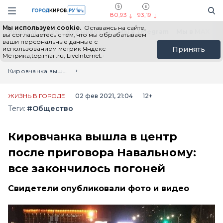
Новостной портал "Город Киров"
Поиск
Навигация сайта
80,93
93,19
Мы используем cookie.
Оставаясь на сайте,
Выборы - 2026
Все новости
Мы в Telegram
Мы в MAX
Н
вы соглашаетесь с тем, что мы обрабатываем
ваши персональные данные с
использованием метрик Яндекс
Принять
Метрика,top.mail.ru, LiveInternet.
Главная
Лента новостей
Кировчанка вышла в центр после приговора Навальному: все закончилось погоней
ЖИЗНЬ В ГОРОДЕ
02 фев 2021, 21:04
12+
Теги:
#Общество
Кировчанка вышла в центр
после приговора Навальному:
все закончилось погоней
Свидетели опубликовали фото и видео