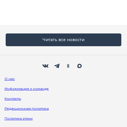
Читать все новости
Мы в социальных сетях
Вконтакте
Телеграм
Одноклассники
Max
О нас
Информация о команде
Контакты
Редакционная политика
Политика этики