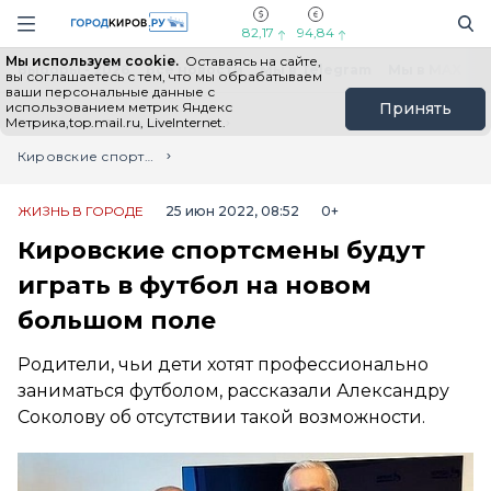
Новостной портал "Город Киров"
Поиск
Навигация сайта
82,17
94,84
Мы используем cookie.
Оставаясь на сайте,
Выборы - 2026
Все новости
Мы в Telegram
Мы в MAX
Н
вы соглашаетесь с тем, что мы обрабатываем
ваши персональные данные с
использованием метрик Яндекс
Принять
Метрика,top.mail.ru, LiveInternet.
Главная
Лента новостей
Кировские спортсмены будут играть в футбол на новом большом поле
ЖИЗНЬ В ГОРОДЕ
25 июн 2022, 08:52
0+
Кировские спортсмены будут
играть в футбол на новом
большом поле
Родители, чьи дети хотят профессионально
заниматься футболом, рассказали Александру
Соколову об отсутствии такой возможности.