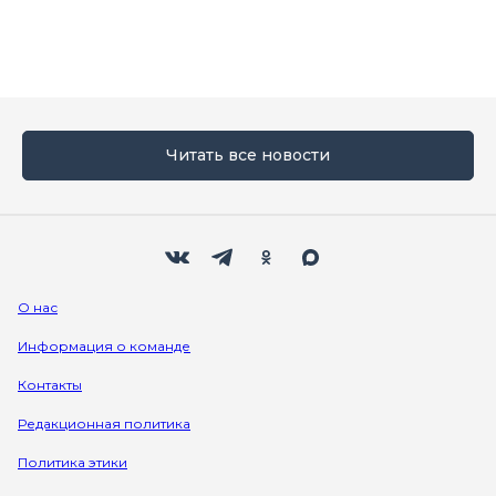
Читать все новости
Мы в социальных сетях
Вконтакте
Телеграм
Одноклассники
Max
О нас
Информация о команде
Контакты
Редакционная политика
Политика этики