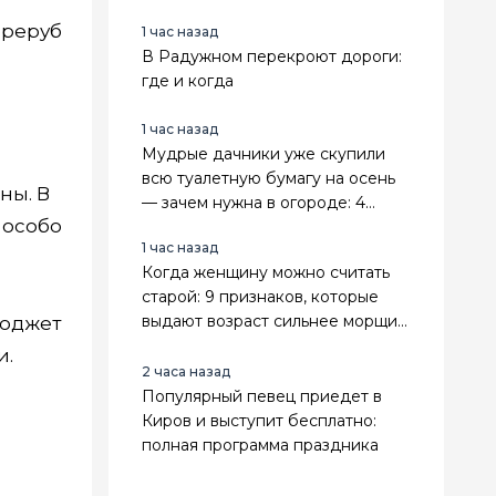
ереруб
1 час назад
В Радужном перекроют дороги:
где и когда
1 час назад
Мудрые дачники уже скупили
всю туалетную бумагу на осень
ны. В
— зачем нужна в огороде: 4
 особо
классных лайфхака
1 час назад
Когда женщину можно считать
старой: 9 признаков, которые
выдают возраст сильнее морщин,
бюджет
седины и даты в паспорте
и.
2 часа назад
Популярный певец приедет в
Киров и выступит бесплатно:
полная программа праздника