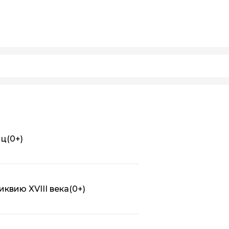
иц
(0+)
квию XVIII века
(0+)