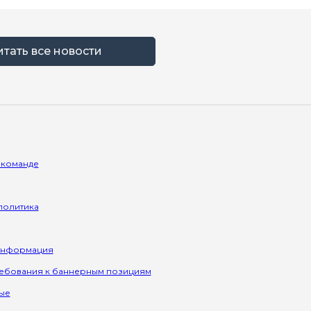
итать все новости
 команде
политика
информация
ребования к баннерным позициям
ые