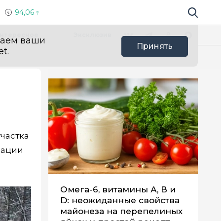
94,06
Поиск по 
Мы в социальных сетях
Вконтакте
Телеграм
Одноклассники
Max
нтересное
Эксклюзив
ваем ваши
Принять
t.
частка
зации
Омега-6, витамины А, В и
D: неожиданные свойства
майонеза на перепелиных