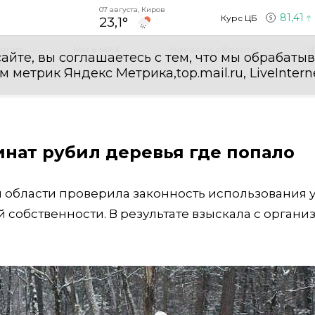
07 августа, Киров
81,41
Курс ЦБ
23,1°
egram
Мы в MAX
Новости области
И
айте, вы соглашаетесь с тем, что мы обрабаты
етрик Яндекс Метрика,top.mail.ru, LiveInterne
нат рубил деревья где попало
 области проверила законность использования у
 собственности. В результате взыскала с органи