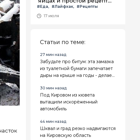
яйцах и простой рецепт
#Еда
#Лайфхак
#Рецепты
летнего салата с ним
17 июля
Статьи по теме:
27 мин назад
Забудьте про битум: эта замазка
из туалетной бумаги запечатает
дыры на крыше на годы - делаем
сами
30 мин назад
Под Кировом из кювета
вытащили искорёженный
автомобиль
44 мин назад
Шквал и град резко надвигаются
часток
на Кировскую область