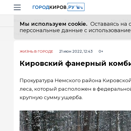
Новостной портал "Город Киров"
Навигация сайта
Выборы - 2026
Все новости
Мы в Tel
Мы используем cookie.
Оставаясь на с
персональные данные с использованием м
Главная
Лента новостей
Кировский фанерный комбинат рубил деревья где попало
ЖИЗНЬ В ГОРОДЕ
21 июн 2022, 12:43
0+
Кировский фанерный комби
Прокуратура Немского района Кировской
леса, который расположен в федеральной
крупную сумму ущерба.