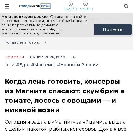
Новостной портал "Город Киров"
Поиск
Навигация сайта
82,17
94,84
Мы используем cookie.
Оставаясь на сайте,
Выборы - 2026
Все новости
Мы в Telegram
Мы в MAX
Н
вы соглашаетесь с тем, что мы обрабатываем
ваши персональные данные с
использованием метрик Яндекс
Принять
Метрика,top.mail.ru, LiveInternet.
Главная
Лента новостей
Когда лень готовить, консервы из Магнита спасают: скумбрия в томате, лосось с овощами — и никакой возни
НОВОСТИ
06 июл 2026, 17:30
0+
Теги:
#Еда
#Магазин
#Новости России
Когда лень готовить, консервы
из Магнита спасают: скумбрия в
томате, лосось с овощами — и
никакой возни
Сегодня я зашла в «Магнит» за яйцами, а вышла
с целым пакетом рыбных консервов. Дома я всё