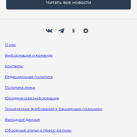
Читать все новости
Мы в социальных сетях
Вконтакте
Телеграм
Одноклассники
Max
О нас
Информация о команде
Контакты
Редакционная политика
Политика этики
Юридическая информация
Технические требования к баннерным позициям
Выходные данные
Обзорные статьи и пресс-релизы