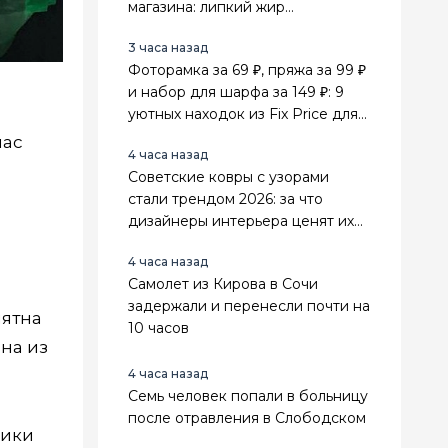
магазина: липкий жир
отваливается сам
3 часа назад
Фоторамка за 69 ₽, пряжа за 99 ₽
и набор для шарфа за 149 ₽: 9
уютных находок из Fix Price для
дома и рукоделия
нас
4 часа назад
Советские ковры с узорами
стали трендом 2026: за что
дизайнеры интерьера ценят их
выше стильного минимализма
4 часа назад
Самолет из Кирова в Сочи
задержали и перенесли почти на
пятна
10 часов
на из
4 часа назад
Семь человек попали в больницу
после отравления в Слободском
ники