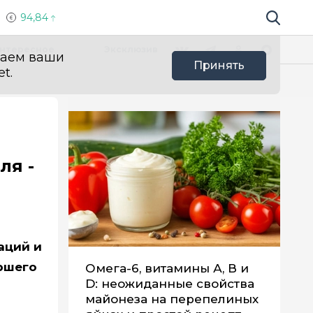
94,84
Поиск по 
Мы в социальных сетях
Вконтакте
Телеграм
Одноклассники
Max
нтересное
Эксклюзив
ваем ваши
Принять
t.
ля -
аций и
аршего
Омега-6, витамины А, В и
D: неожиданные свойства
майонеза на перепелиных