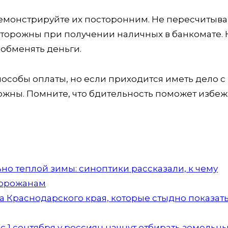
демонстрируйте их посторонним. Не пересчитыва
осторожны при получении наличных в банкомате. 
обменять деньги.
особы оплаты, но если приходится иметь дело с
ожны. Помните, что бдительность поможет избеж
но теплой зимы: синоптики рассказали, к чему
горожанам
а Краснодарского края, которые стыдно показать
 1 сентября у россиян начнут отбирать земельн