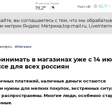
07 августа, Киров
82,17
Курс ЦБ
19,2°
egram
Мы в MAX
Новости области
И
айте, вы соглашаетесь с тем, что мы обрабаты
етрик Яндекс Метрика,top.mail.ru, LiveInterne
вопрос
#Магазин
нимать в магазинах уже с 14 ию
се для всех россиян
ичных платежей, наличные деньги остаются
 нужны для мелких покупок, экстренных ситу
е распространены. Многие люди, особенно ст
чные.