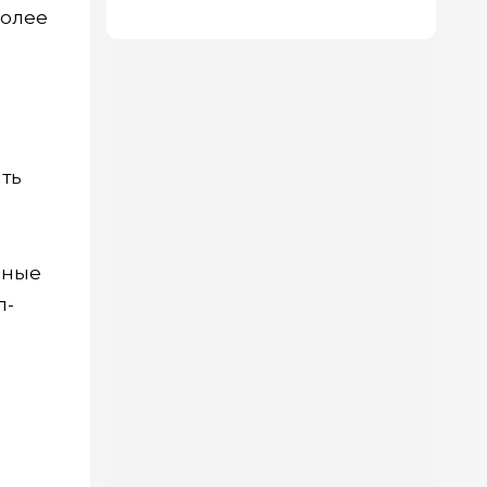
более
ать
яные
п-