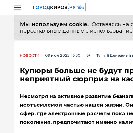
Новостной портал "Город Киров"
Навигация сайта
Выборы - 2026
Все новости
Мы в Tel
Мы используем cookie.
Оставаясь на с
персональные данные с использованием м
Главная
Лента новостей
Купюры больше не будут принимать в магазинах уже с 14 июля - неприятный сюрприз на кассе для всех россиян
НОВОСТИ
09 июл 2025, 16:30
6+
Теги:
#Денежный 
Купюры больше не будут при
неприятный сюрприз на кас
Несмотря на активное развитие безнал
неотъемлемой частью нашей жизни. Они
сфер, где электронные расчеты пока н
поколения, предпочитают именно нали