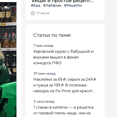
яйцах и простой рецепт
#Еда
#Лайфхак
#Рецепты
летнего салата с ним
17 июля
Статьи по теме:
7 мин назад
Кировский мурал с бабушкой и
внуками вышел в финал
конкурса ПФО
37 мин назад
Наклейки за 69 ₽, серьги за 249 ₽
и гуаша за 199 ₽: 8 полезных
находок из Fix Price для красоты,
поездок и дома
3 часа назад
1 стакан в кипяток — и решетка
от газовой плиты чище, чем из