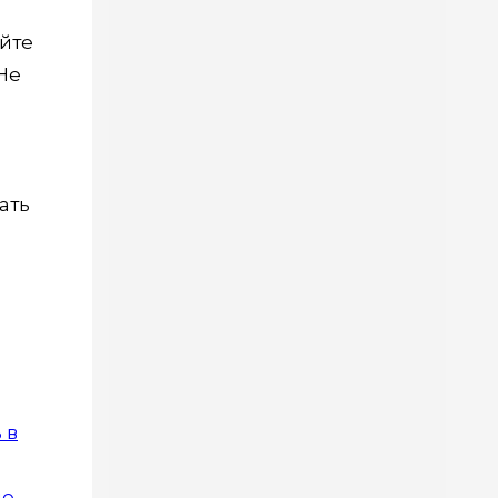
йте
Не
ать
 в
ые