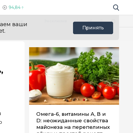
94,84
Поиск по 
Мы в социальных сетях
Вконтакте
Телеграм
Одноклассники
Max
нтересное
Эксклюзив
ваем ваши
Принять
t.
,
я
Омега-6, витамины А, В и
D: неожиданные свойства
о
майонеза на перепелиных