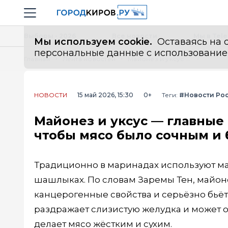
Новостной портал "Город Киров"
Навигация сайта
Выборы - 2026
Все новости
Мы в Tel
Мы используем cookie.
Оставаясь на с
персональные данные с использованием м
Главная
Лента новостей
Майонез и уксус — главные враги шашлыка: чем их заменить, чтобы мясо было сочным и без вреда для печени
НОВОСТИ
15 май 2026, 15:30
0+
Теги:
#Новости Ро
Майонез и уксус — главные
чтобы мясо было сочным и 
Традиционно в маринадах используют ма
шашлыках. По словам Заремы Тен, майон
канцерогенные свойства и серьёзно бьёт 
раздражает слизистую желудка и может об
делает мясо жёстким и сухим.