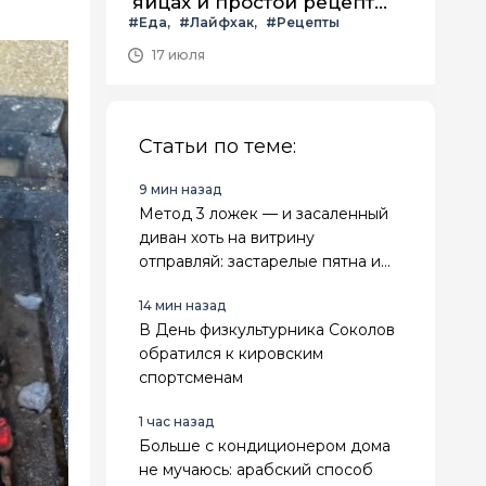
яйцах и простой рецепт
#Еда
#Лайфхак
#Рецепты
летнего салата с ним
17 июля
Статьи по теме:
9 мин назад
Метод 3 ложек — и засаленный
диван хоть на витрину
отправляй: застарелые пятна и
лоск испарятся за 20 минут
14 мин назад
В День физкультурника Соколов
обратился к кировским
спортсменам
1 час назад
Больше с кондиционером дома
не мучаюсь: арабский способ