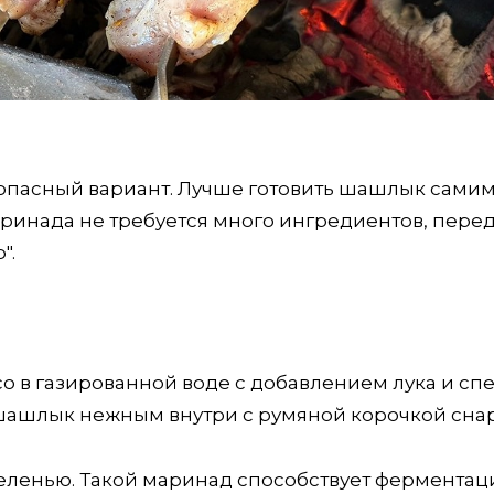
опасный вариант. Лучше готовить шашлык самим
аринада не требуется много ингредиентов,
перед
".
о в газированной воде с добавлением лука и сп
 шашлык нежным внутри с румяной корочкой сна
еленью. Такой маринад способствует ферментац