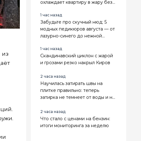
охлаждает квартиру в жару без
усилий и техники
1 час назад
Забудьте про скучный нюд: 5
модных педикюров августа — от
лазурно-синего до нежной
мерцающей дымки
1 час назад
 из
Скандинавский циклон с жарой
аёт
и грозами резко накрыл Киров
2 часа назад
Научилась затирать швы на
плитке правильно: теперь
затирка не темнеет от воды и не
крошится годами
еций.
2 часа назад
ружи.
Что стало с ценами на бензин:
итоги мониторинга за неделю
ии