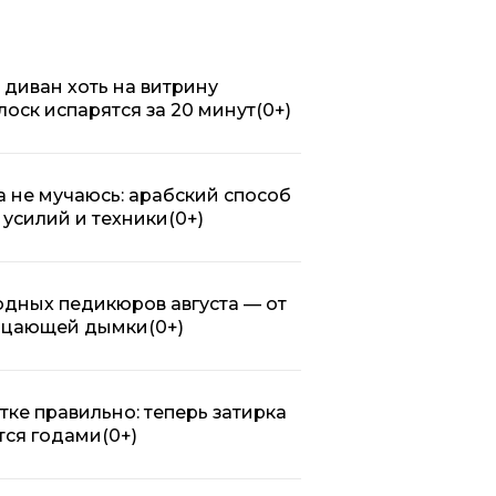
 диван хоть на витрину
лоск испарятся за 20 минут
(0+)
 не мучаюсь: арабский способ
 усилий и техники
(0+)
одных педикюров августа — от
ерцающей дымки
(0+)
тке правильно: теперь затирка
тся годами
(0+)