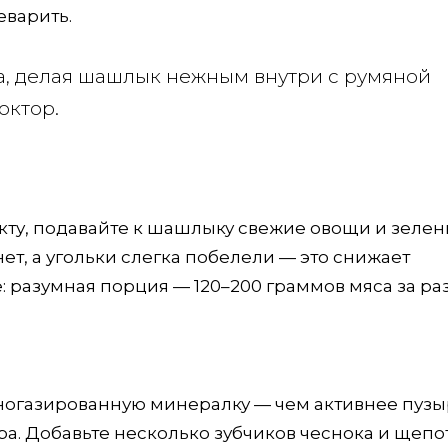
еварить.
на, делая шашлык нежным внутри с румяной
октор.
ту, подавайте к шашлыку свежие овощи и зелень
нет, а угольки слегка побелели — это снижает
 разумная порция — 120–200 граммов мяса за раз
ьногазированную минералку — чем активнее пузы
итра. Добавьте несколько зубчиков чеснока и щепо