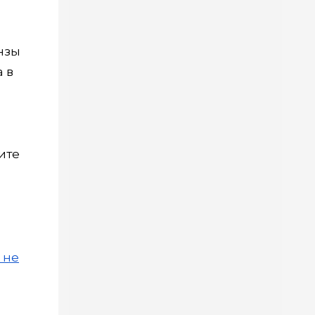
нзы
 в
ите
 не