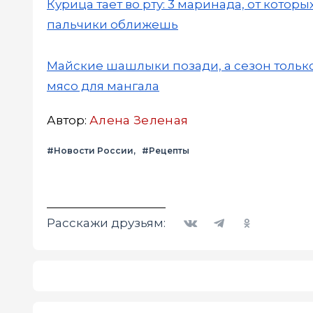
Курица тает во рту: 3 маринада, от кото
пальчики оближешь
Майские шашлыки позади, а сезон только
мясо для мангала
Автор:
Алена Зеленая
#Новости России
#Рецепты
Вконтакте
Telegram
Одноклассники
Расскажи друзьям: