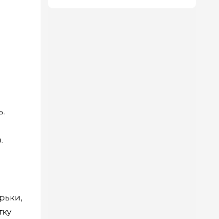
.
.
рьки,
тку