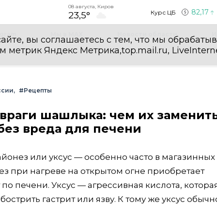
08 августа, Киров
82,17
Курс ЦБ
23,5°
egram
Мы в MAX
Новости области
И
айте, вы соглашаетесь с тем, что мы обрабаты
етрик Яндекс Метрика,top.mail.ru, LiveInterne
ссии
#Рецепты
 враги шашлыка: чем их заменить
без вреда для печени
йонез или уксус — особенно часто в магазинных
ез при нагреве на открытом огне приобретает
по печени. Уксус — агрессивная кислота, котора
острить гастрит или язву. К тому же уксус обычн