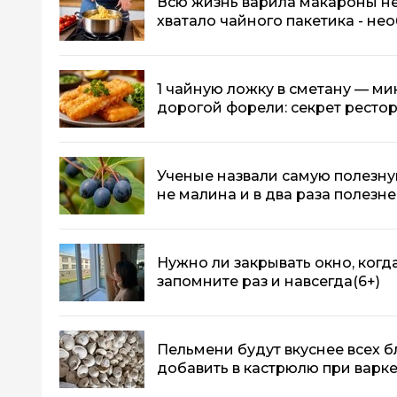
Всю жизнь варила макароны не
хватало чайного пакетика - не
1 чайную ложку в сметану — ми
дорогой форели: секрет ресто
Ученые назвали самую полезную
не малина и в два раза полезн
Нужно ли закрывать окно, ког
запомните раз и навсегда
(6+)
Пельмени будут вкуснее всех б
добавить в кастрюлю при варке