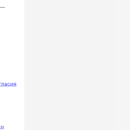
 —
гласия
ян