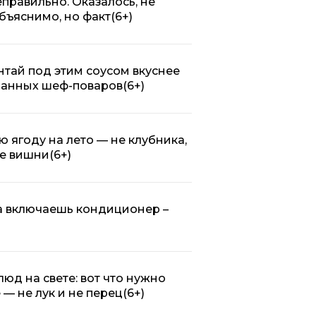
правильно. Оказалось, не
объяснимо, но факт
(6+)
нтай под этим соусом вкуснее
ранных шеф-поваров
(6+)
 ягоду на лето — не клубника,
ее вишни
(6+)
да включаешь кондиционер –
люд на свете: вот что нужно
 — не лук и не перец
(6+)