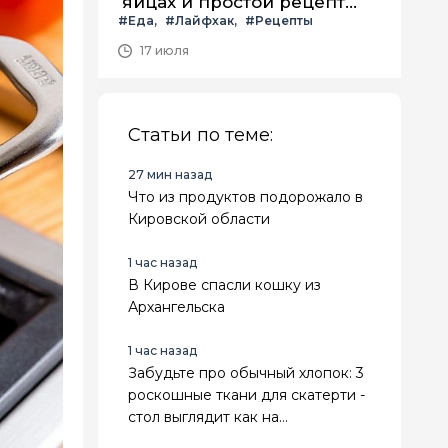
яйцах и простой рецепт
#Еда
#Лайфхак
#Рецепты
летнего салата с ним
17 июля
Статьи по теме:
27 мин назад
Что из продуктов подорожало в
Кировской области
1 час назад
В Кирове спасли кошку из
Архангельска
1 час назад
Забудьте про обычный хлопок: 3
роскошные ткани для скатерти -
стол выглядит как на
королевском приеме