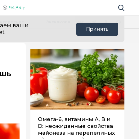
94,84
Поиск по 
Мы в социальных сетях
Вконтакте
Телеграм
Одноклассники
Max
нтересное
Эксклюзив
ваем ваши
Принять
t.
ишь
Омега-6, витамины А, В и
D: неожиданные свойства
майонеза на перепелиных