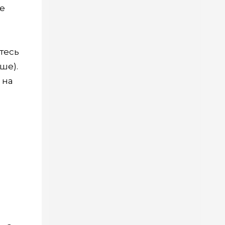
ше
тесь
ше).
 на