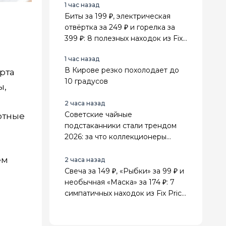
1 час назад
Биты за 199 ₽, электрическая
отвёртка за 249 ₽ и горелка за
399 ₽: 8 полезных находок из Fix
Price для дома и дачи
1 час назад
В Кирове резко похолодает до
рта
10 градусов
ы,
2 часа назад
Советские чайные
отные
подстаканники стали трендом
2026: за что коллекционеры
ценят их выше элитных сервизов
ем
2 часа назад
Свеча за 149 ₽, «Рыбки» за 99 ₽ и
необычная «Маска» за 174 ₽: 7
симпатичных находок из Fix Price
для дома