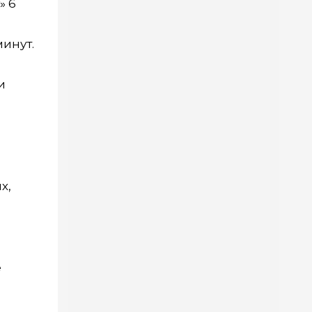
» 6
минут.
и
о
х,
е