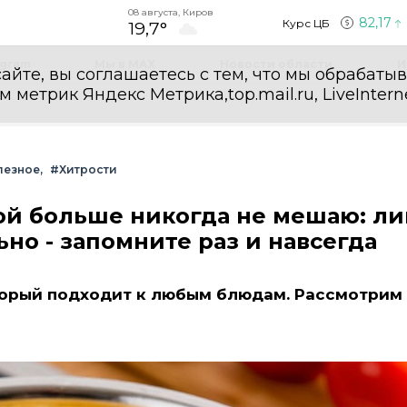
08 августа, Киров
82,17
Курс ЦБ
19,7°
egram
Мы в MAX
Новости области
И
айте, вы соглашаетесь с тем, что мы обрабаты
етрик Яндекс Метрика,top.mail.ru, LiveInterne
лезное
#Хитрости
ой больше никогда не мешаю: л
но - запомните раз и навсегда
торый подходит к любым блюдам. Рассмотрим