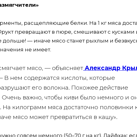
азмягчители»
ерменты, расщепляющие белки. На 1 кг мяса дост
Фрукт превращают в пюре, смешивают с кусками 
е дольше! — иначе мясо станет рыхлым и безвкус
значения не имеет.
смягчает мясо, — объясняет
Александр Кры
. — В нем содержатся кислоты, которые
 разрушают его волокна. Похожее действие
. Очень важно, чтобы киви было немного и о
. На килограмм мяса достаточно половинки 
наче мясо может превратиться в кашу».
ужно совсем немного (50–70 г на кг). Лайфхак: ес