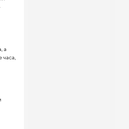
—
, а
 часа,
и
и