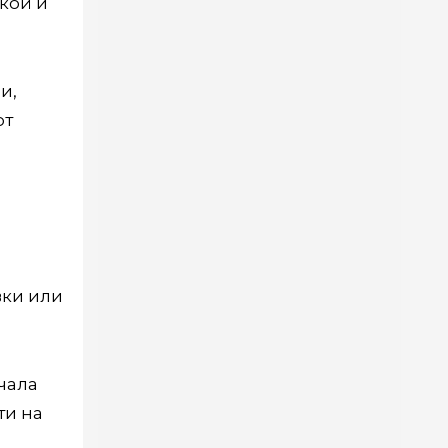
кой и
и,
ют
вки или
чала
ти на