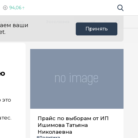
94,06
Поиск по 
Мы в социальных сетях
Вконтакте
Телеграм
Одноклассники
Max
нтересное
Эксклюзив
ваем ваши
Принять
t.
ую
 это
тес.
Прайс по выборам от ИП
Ишимова Татьяна
Николаевна
#Политика