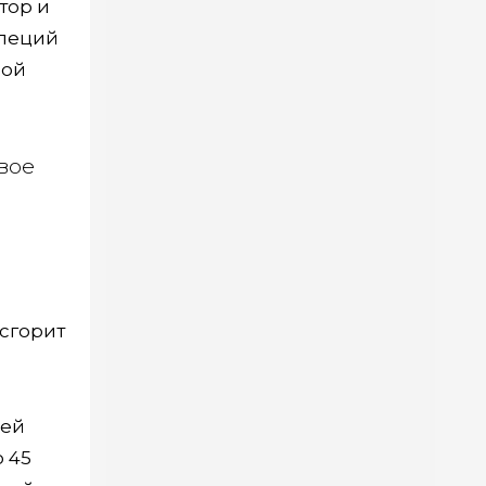
тор и
специй
рой
вое
 сгорит
щей
о 45