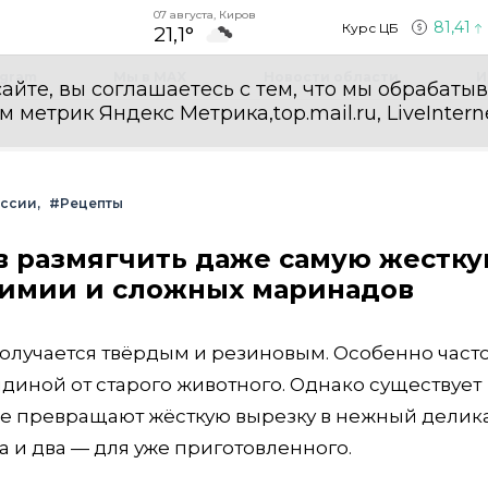
07 августа, Киров
81,41
Курс ЦБ
21,1°
egram
Мы в MAX
Новости области
И
айте, вы соглашаетесь с тем, что мы обрабаты
етрик Яндекс Метрика,top.mail.ru, LiveInterne
оссии
#Рецепты
ов размягчить даже самую жестк
химии и сложных маринадов
олучается твёрдым и резиновым. Особенно часто
диной от старого животного. Однако существует
е превращают жёсткую вырезку в нежный делика
а и два — для уже приготовленного.