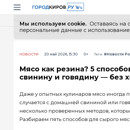
Новостной портал "Город Киров"
Навигация сайта
Выборы - 2026
Все новости
Мы в Tel
Мы используем cookie.
Оставаясь на с
персональные данные с использованием м
Главная
Лента новостей
Мясо как резина? 5 способов размягчить даже самую жесткую свинину и говядину — без химии и сложных маринадов
НОВОСТИ
20 май 2026, 15:30
0+
Теги:
#Новости Р
Мясо как резина? 5 способ
свинину и говядину — без 
Даже у опытных кулинаров мясо иногда п
случается с домашней свининой или говя
несколько проверенных методов, которы
Разбираем пять способов для сырого мяс