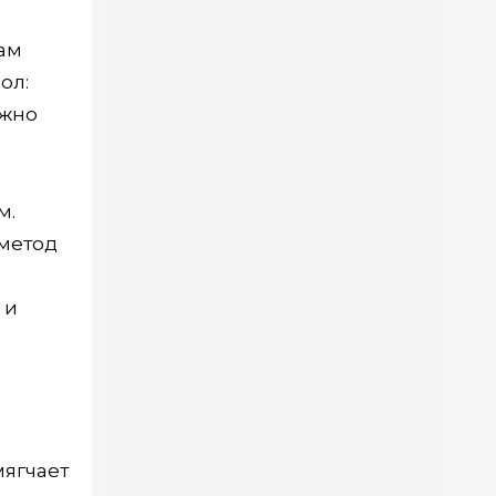
Вам
ол:
ожно
м.
 метод
 и
мягчает