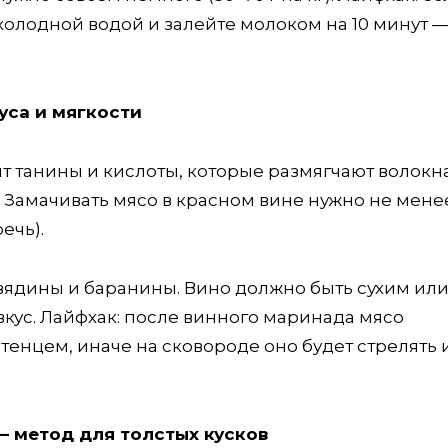
холодной водой и залейте молоком на 10 минут 
уса и мягкости
т танины и кислоты, которые размягчают волокна
 Замачивать мясо в красном вине нужно не менее
речь).
овядины и баранины. Вино должно быть сухим ил
кус. Лайфхак: после винного маринада мясо
енцем, иначе на сковороде оно будет стрелять 
— метод для толстых кусков