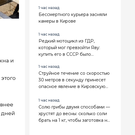
1 час назад
Бессмертного курьера засняли
камеры в Кирове
1 час назад
Редкий мотоцикл из ГДР,
который мог превзойти Яву:
купить его в СССР было
кна и
невозможно - завезли лишь одну
1 час назад
партию
Струйное течение со скоростью
 этого
30 метров в секунду принесет
опасное явление в Кировскую
область
1 час назад
ивнее
Солю грибы двумя способами —
о дней
хрустят до весны: сколько соли
брать на 1 кг, чтобы заготовка не
прокисла и не заплесневела