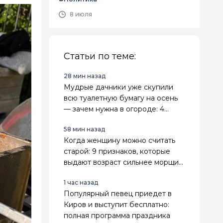
8 июля
Статьи по теме:
28 мин назад
Мудрые дачники уже скупили
всю туалетную бумагу на осень
— зачем нужна в огороде: 4
классных лайфхака
58 мин назад
Когда женщину можно считать
старой: 9 признаков, которые
выдают возраст сильнее морщин,
седины и даты в паспорте
1 час назад
Популярный певец приедет в
Киров и выступит бесплатно:
полная программа праздника