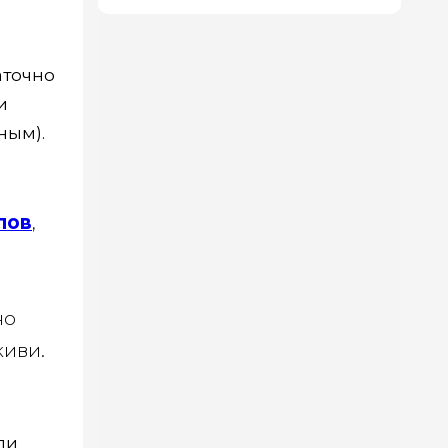
аточно
и
ным).
лов
,
но
киви.
ли