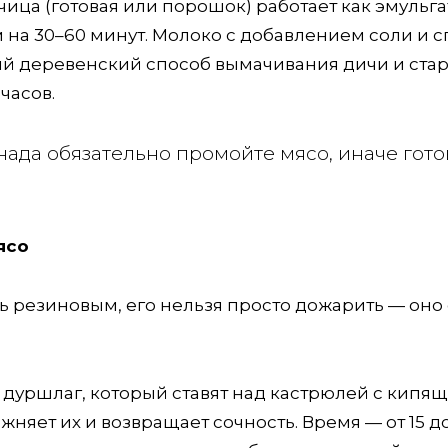
чица (готовая или порошок) работает как эмульга
 на 30–60 минут. Молоко с добавлением соли и 
тарый деревенский способ вымачивания дичи и ста
часов.
нада обязательно промойте мясо, иначе гото
ясо
ь резиновым, его нельзя просто дожарить — оно
дуршлаг, который ставят над кастрюлей с кипя
жняет их и возвращает сочность. Время — от 15 д