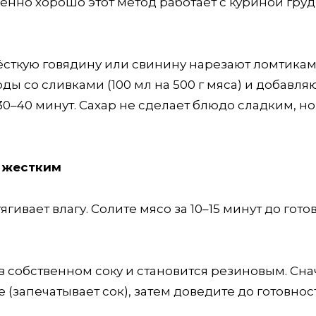
енно хорошо этот метод работает с куриной груд
сткую говядину или свинину нарезают ломтикам
ы со сливками (100 мл на 500 г мяса) и добавля
0–40 минут. Сахар не сделает блюдо сладким, но
 жестким
гивает влагу. Солите мясо за 10–15 минут до гото
в собственном соку и становится резиновым. Сна
 (запечатывает сок), затем доведите до готовнос