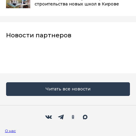
строительства новых школ в Кирове
Новости партнеров
Читать все новости
Мы в социальных сетях
Вконтакте
Телеграм
Одноклассники
Max
О нас