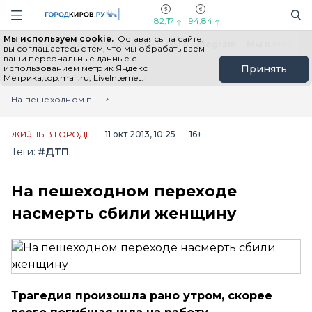
Новостной портал "Город Киров"
Поиск
Навигация сайта
82,17
94,84
Мы используем cookie.
Оставаясь на сайте,
Выборы - 2026
Все новости
Мы в Telegram
Мы в MAX
Н
вы соглашаетесь с тем, что мы обрабатываем
ваши персональные данные с
использованием метрик Яндекс
Принять
Метрика,top.mail.ru, LiveInternet.
Главная
Лента новостей
На пешеходном переходе насмерть сбили женщину
ЖИЗНЬ В ГОРОДЕ
11 окт 2013, 10:25
16+
Теги:
#ДТП
На пешеходном переходе
насмерть сбили женщину
Трагедия произошла рано утром, скорее